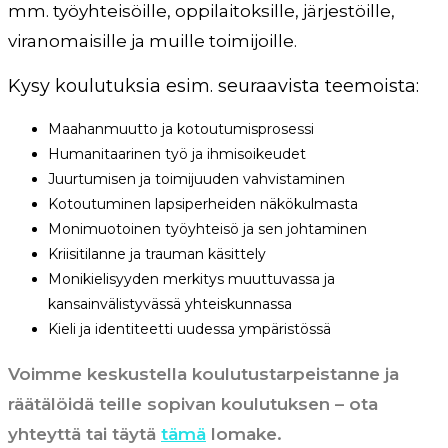
mm. työyhteisöille, oppilaitoksille, järjestöille,
viranomaisille ja muille toimijoille.
Kysy koulutuksia esim. seuraavista teemoista:
Maahanmuutto ja kotoutumisprosessi
Humanitaarinen työ ja ihmisoikeudet
Juurtumisen ja toimijuuden vahvistaminen
Kotoutuminen lapsiperheiden näkökulmasta
Monimuotoinen työyhteisö ja sen johtaminen
Kriisitilanne ja trauman käsittely
Monikielisyyden merkitys muuttuvassa ja
kansainvälistyvässä yhteiskunnassa
Kieli ja identiteetti uudessa ympäristössä
Voimme keskustella koulutustarpeistanne ja
räätälöidä teille sopivan koulutuksen – ota
yhteyttä tai täytä
tämä
lomake.