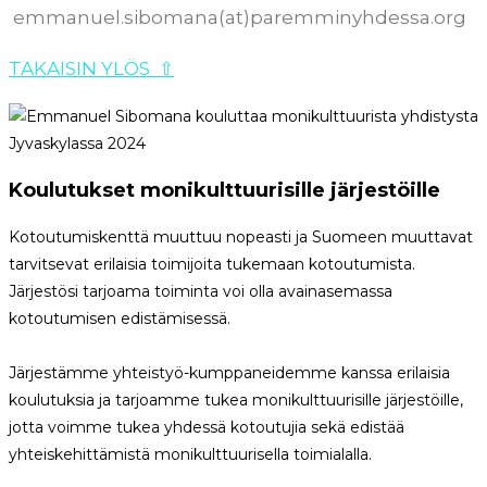
emmanuel.sibomana(at)paremminyhdessa.org
TAKAISIN YLÖS
⇧
Koulutukset monikulttuurisille järjestöille
Kotoutumiskenttä muuttuu nopeasti ja Suomeen muuttavat
tarvitsevat erilaisia toimijoita tukemaan kotoutumista.
Järjestösi tarjoama toiminta voi olla avainasemassa
kotoutumisen edistämisessä.
Järjestämme yhteistyö-kumppaneidemme kanssa erilaisia
koulutuksia ja tarjoamme tukea monikulttuurisille järjestöille,
jotta voimme tukea yhdessä kotoutujia sekä edistää
yhteiskehittämistä monikulttuurisella toimialalla.