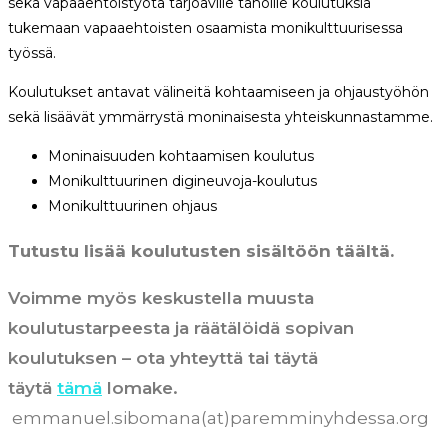
sekä vapaaehtoistyötä tarjoaville tahoille koulutuksia
tukemaan vapaaehtoisten osaamista monikulttuurisessa
työssä.
Koulutukset antavat välineitä kohtaamiseen ja ohjaustyöhön
sekä lisäävät ymmärrystä moninaisesta yhteiskunnastamme.
Moninaisuuden kohtaamisen koulutus
Monikulttuurinen digineuvoja-koulutus
Monikulttuurinen ohjaus
Tutustu lisää koulutusten sisältöön täältä.
Voimme myös keskustella muusta
koulutustarpeesta ja räätälöidä sopivan
koulutuksen – ota yhteyttä tai täytä
täytä
tämä
lomake.
emmanuel.sibomana(at)paremminyhdessa.org