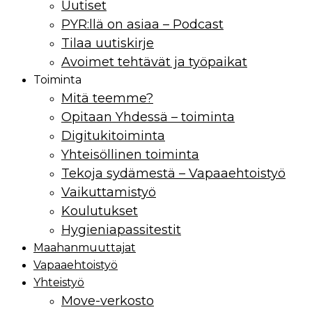
Uutiset
PYR:llä on asiaa – Podcast
Tilaa uutiskirje
Avoimet tehtävät ja työpaikat
Toiminta
Mitä teemme?
Opitaan Yhdessä – toiminta
Digitukitoiminta
Yhteisöllinen toiminta
Tekoja sydämestä – Vapaaehtoistyö
Vaikuttamistyö
Koulutukset
Hygieniapassitestit
Maahan­muuttajat
Vapaaehtoistyö
Yhteistyö
Move-verkosto