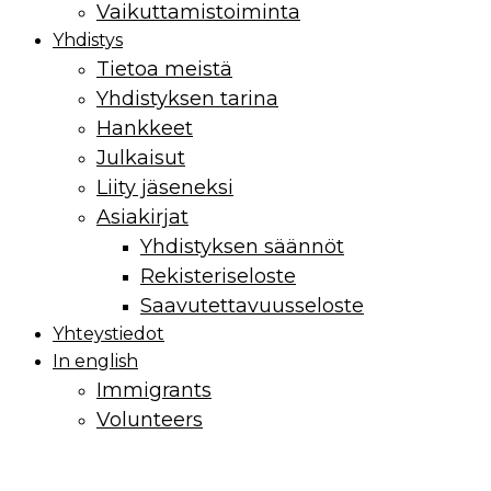
Vaikuttamis­toiminta
Yhdistys
Tietoa meistä
Yhdistyksen tarina
Hankkeet
Julkaisut
Liity jäseneksi
Asiakirjat
Yhdistyksen säännöt
Rekisteriseloste
Saavutettavuusseloste
Yhteystiedot
In english
Immigrants
Volunteers