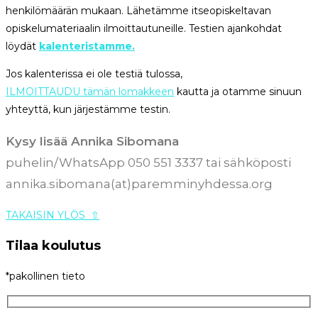
henkilömäärän mukaan. Lähetämme itseopiskeltavan
opiskelumateriaalin ilmoittautuneille. Testien ajankohdat
löydät
kalenteristamme.
Jos kalenterissa ei ole testiä tulossa,
ILMOITTAUDU tämän lomakkeen
kautta ja otamme sinuun
yhteyttä, kun järjestämme testin.
Kysy lisää Annika Sibomana
puhelin/WhatsApp 050 551 3337 tai sähköposti
annika.sibomana(at)paremminyhdessa.org
TAKAISIN YLÖS
⇧
Tilaa koulutus
*pakollinen tieto