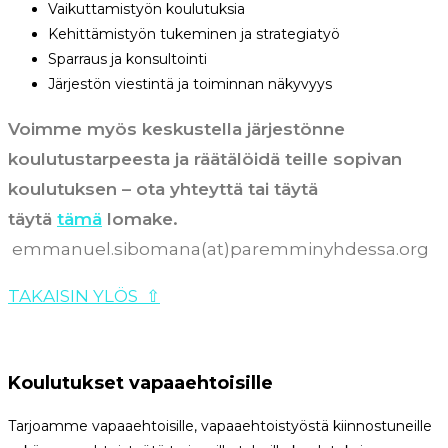
Vaikuttamistyön koulutuksia
Kehittämistyön tukeminen ja strategiatyö
Sparraus ja konsultointi
Järjestön viestintä ja toiminnan näkyvyys
Voimme myös keskustella järjestönne
koulutustarpeesta ja räätälöidä teille sopivan
koulutuksen – ota yhteyttä tai täytä
täytä
tämä
lomake.
emmanuel.sibomana(at)paremminyhdessa.org
TAKAISIN YLÖS
⇧
Koulutukset vapaaehtoisille
Tarjoamme vapaaehtoisille, vapaaehtoistyöstä kiinnostuneille