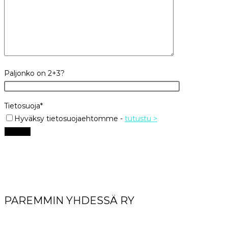
Paljonko on 2+3?
Tietosuoja*
Hyväksy tietosuojaehtomme
-
tutustu >
PAREMMIN YHDESSÄ RY
World Great Comission Ministries