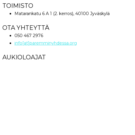
TOIMISTO
Matarankatu 6 A 1 (2. kerros), 40100 Jyväskylä
OTA YHTEYTTÄ
050 467 2976
info[at]paremminyhdessa.org
AUKIOLOAJAT
Maanantai klo 12 – 16
Tiistai – Perjantai klo 9 – 16
Lauantai – Sunnuntai Suljettu