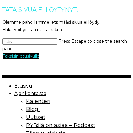
TÄTÄ SIVUA EI LÖYTYNYT!
Olemme pahoillamme, etsimääsi sivua ei löydy.
Ehkä voit yrittää uutta hakua.
Press Escape to close the search
panel.
Takaisin etusivulle
Copyrights Paremmin Yhdessä ry | 2021
Etusivu
Ajankohtaista
Kalenteri
Blogi
Uutiset
PYR:llä on asiaa – Podcast