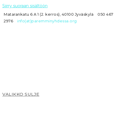
Siirry suoraan sisältöön
Matarankatu 6 A 1 (2. kerros), 40100 Jyväskylä
050 467
2976
info(at)paremminyhdessa.org
VALIKKO
SULJE