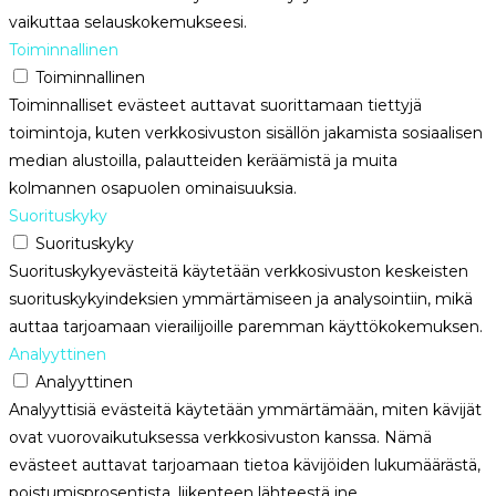
vaikuttaa selauskokemukseesi.
Toiminnallinen
Toiminnallinen
Toiminnalliset evästeet auttavat suorittamaan tiettyjä
toimintoja, kuten verkkosivuston sisällön jakamista sosiaalisen
median alustoilla, palautteiden keräämistä ja muita
kolmannen osapuolen ominaisuuksia.
Suorituskyky
Suorituskyky
Suorituskykyevästeitä käytetään verkkosivuston keskeisten
suorituskykyindeksien ymmärtämiseen ja analysointiin, mikä
auttaa tarjoamaan vierailijoille paremman käyttökokemuksen.
Analyyttinen
Analyyttinen
Analyyttisiä evästeitä käytetään ymmärtämään, miten kävijät
ovat vuorovaikutuksessa verkkosivuston kanssa. Nämä
evästeet auttavat tarjoamaan tietoa kävijöiden lukumäärästä,
poistumisprosentista, liikenteen lähteestä jne.