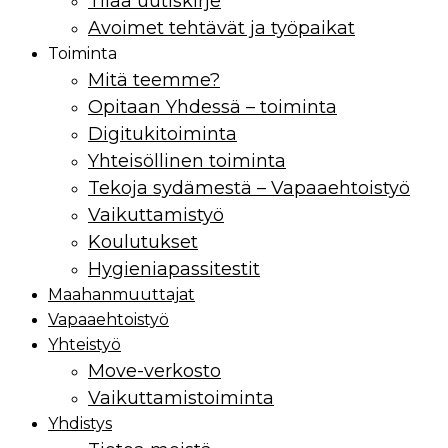
Tilaa uutiskirje
Avoimet tehtävät ja työpaikat
Toiminta
Mitä teemme?
Opitaan Yhdessä – toiminta
Digitukitoiminta
Yhteisöllinen toiminta
Tekoja sydämestä – Vapaaehtoistyö
Vaikuttamistyö
Koulutukset
Hygieniapassitestit
Maahan­muuttajat
Vapaaehtoistyö
Yhteistyö
Move-verkosto
Vaikuttamis­toiminta
Yhdistys