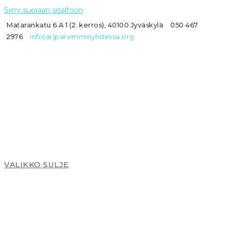
Siirry suoraan sisältöön
Matarankatu 6 A 1 (2. kerros), 40100 Jyväskylä
050 467
2976
info(at)paremminyhdessa.org
VALIKKO
SULJE