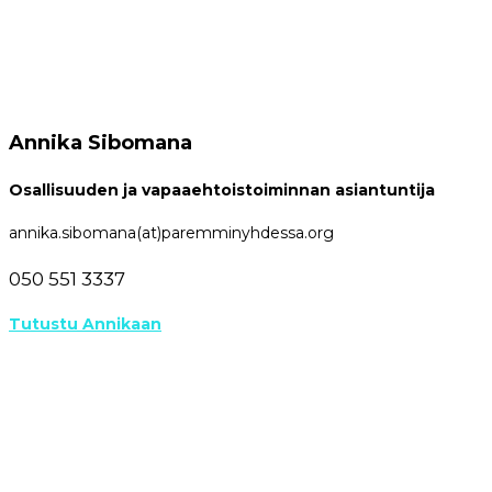
Annika Sibomana
Osallisuuden ja vapaaehtoistoiminnan asiantuntija
annika.sibomana(at)paremminyhdessa.org
050 551 3337
Tutustu Annikaan