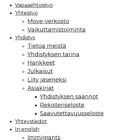
Vapaaehtoistyö
Yhteistyö
Move-verkosto
Vaikuttamis­toiminta
Yhdistys
Tietoa meistä
Yhdistyksen tarina
Hankkeet
Julkaisut
Liity jäseneksi
Asiakirjat
Yhdistyksen säännöt
Rekisteriseloste
Saavutettavuusseloste
Yhteystiedot
In english
Immigrants