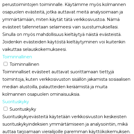
perustoimintojen toiminnalle. Käytämme myös kolmannen
osapuolen evästeitä, jotka auttavat meitä analysoimaan ja
ymmärtämään, miten käytät tätä verkkosivustoa. Nämä
evästeet tallennetaan selaimeesi vain suostumuksellasi.
Sinulla on myös mahdollisuus kieltäytyä näistä evästeistä.
Joidenkin evästeiden käytöstä kieltäytyminen voi kuitenkin
vaikuttaa selauskokemukseesi.
Toiminnallinen
Toiminnallinen
Toiminnalliset evästeet auttavat suorittamaan tiettyjä
toimintoja, kuten verkkosivuston sisällön jakamista sosiaalisen
median alustoilla, palautteiden keräämistä ja muita
kolmannen osapuolen ominaisuuksia.
Suorituskyky
Suorituskyky
Suorituskykyevästeitä käytetään verkkosivuston keskeisten
suorituskykyindeksien ymmärtämiseen ja analysointiin, mikä
auttaa tarjoamaan vierailijoille paremman käyttökokemuksen.