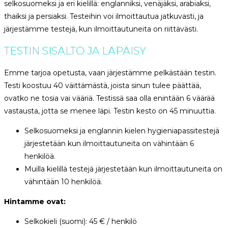
selkosuomeksi ja eri kielillä: englanniksi, venäjäksi, arabiaksi,
thaiksi ja persiaksi. Testeihin voi ilmoittautua jatkuvasti, ja
järjestämme testejä, kun ilmoittautuneita on riittävästi.
TESTIN SISÄLTÖ JA LÄPÄISY
Emme tarjoa opetusta, vaan järjestämme pelkästään testin.
Testi koostuu 40 väittämästä, joista sinun tulee päättää,
ovatko ne tosia vai vääriä. Testissä saa olla enintään 6 väärää
vastausta, jotta se menee läpi. Testin kesto on 45 minuuttia.
Selkosuomeksi ja englannin kielen hygieniapassitestejä
järjestetään kun ilmoittautuneita on vähintään 6
henkilöä.
Muilla kielillä testejä järjestetään kun ilmoittautuneita on
vähintään 10 henkilöä.
Hintamme ovat:
Selkokieli (suomi): 45 € / henkilö