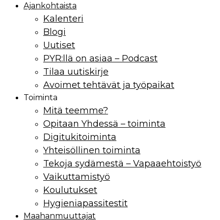
Ajankohtaista
Kalenteri
Blogi
Uutiset
PYR:llä on asiaa – Podcast
Tilaa uutiskirje
Avoimet tehtävät ja työpaikat
Toiminta
Mitä teemme?
Opitaan Yhdessä – toiminta
Digitukitoiminta
Yhteisöllinen toiminta
Tekoja sydämestä – Vapaaehtoistyö
Vaikuttamistyö
Koulutukset
Hygieniapassitestit
Maahan­muuttajat