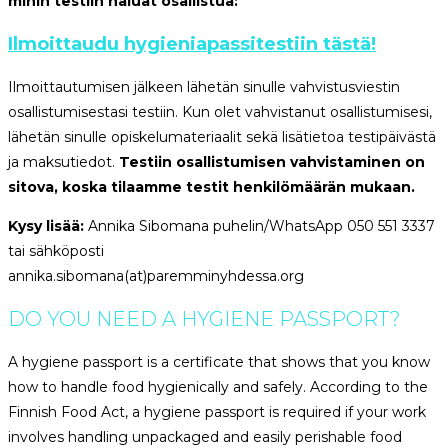
mihin testiin haluat osallistua:
Ilmoittaudu hygieniapassitestiin tästä!
Ilmoittautumisen jälkeen lähetän sinulle vahvistusviestin
osallistumisestasi testiin. Kun olet vahvistanut osallistumisesi,
lähetän sinulle opiskelumateriaalit sekä lisätietoa testipäivästä
ja maksutiedot.
Testiin osallistumisen vahvistaminen on
sitova, koska tilaamme testit henkilömäärän mukaan.
Kysy lisää:
Annika Sibomana puhelin/WhatsApp 050 551 3337
tai sähköposti
annika.sibomana(at)paremminyhdessa.org
DO YOU NEED A HYGIENE PASSPORT?
A hygiene passport is a certificate that shows that you know
how to handle food hygienically and safely. According to the
Finnish Food Act, a hygiene passport is required if your work
involves handling unpackaged and easily perishable food