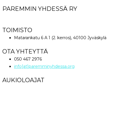
PAREMMIN YHDESSÄ RY
World Great Comission Ministries
TOIMISTO
Matarankatu 6 A 1 (2. kerros), 40100 Jyväskylä
OTA YHTEYTTÄ
050 467 2976
info[at]paremminyhdessa.org
AUKIOLOAJAT
Maanantai klo 12 – 16
Tiistai – Perjantai klo 9 – 16
Lauantai – Sunnuntai Suljettu