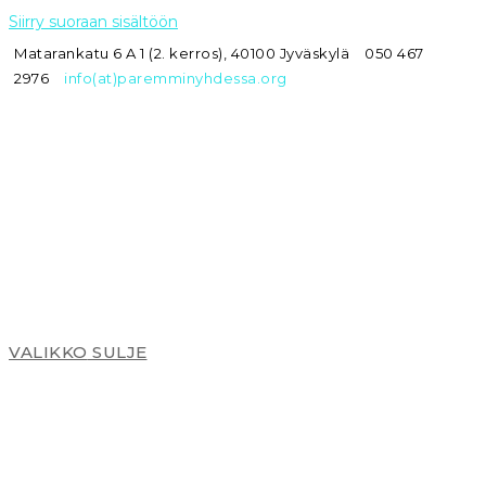
Siirry suoraan sisältöön
Matarankatu 6 A 1 (2. kerros), 40100 Jyväskylä
050 467
2976
info(at)paremminyhdessa.org
VALIKKO
SULJE