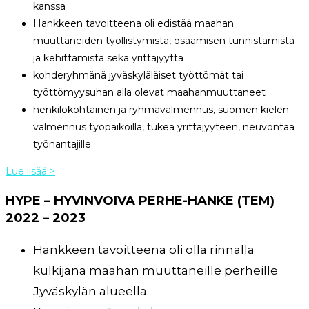
kanssa
Hankkeen tavoitteena oli edistää maahan
muuttaneiden työllistymistä, osaamisen tunnistamista
ja kehittämistä sekä yrittäjyyttä
kohderyhmänä jyväskyläläiset työttömät tai
työttömyysuhan alla olevat maahanmuuttaneet
henkilökohtainen ja ryhmävalmennus, suomen kielen
valmennus työpaikoilla, tukea yrittäjyyteen, neuvontaa
työnantajille
Lue lisää >
HYPE – HYVINVOIVA PERHE-HANKE (TEM)
2022 – 2023
Hankkeen tavoitteena oli olla rinnalla
kulkijana maahan muuttaneille perheille
Jyväskylän alueella.