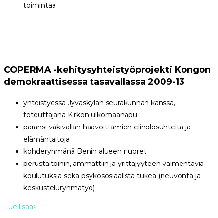
toimintaa
COPERMA -kehitysyhteistyöprojekti Kongon
demokraattisessa tasavallassa 2009-13
yhteistyössä Jyväskylän seurakunnan kanssa,
toteuttajana Kirkon ulkomaanapu
paransi väkivallan haavoittamien elinolosuhteita ja
elämäntaitoja
kohderyhmänä Benin alueen nuoret
perustaitoihin, ammattiin ja yrittäjyyteen valmentavia
koulutuksia sekä psykososiaalista tukea (neuvonta ja
keskusteluryhmätyö)
Lue lisää>