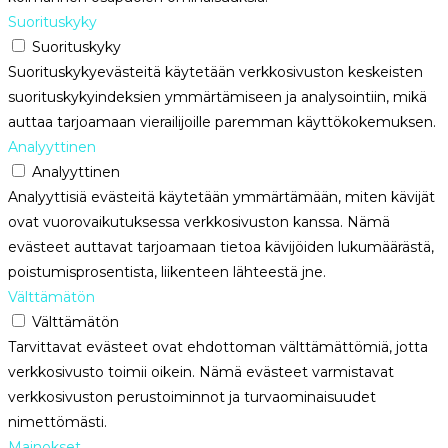
Suorituskyky
Suorituskyky
Suorituskykyevästeitä käytetään verkkosivuston keskeisten
suorituskykyindeksien ymmärtämiseen ja analysointiin, mikä
auttaa tarjoamaan vierailijoille paremman käyttökokemuksen.
Analyyttinen
Analyyttinen
Analyyttisiä evästeitä käytetään ymmärtämään, miten kävijät
ovat vuorovaikutuksessa verkkosivuston kanssa. Nämä
evästeet auttavat tarjoamaan tietoa kävijöiden lukumäärästä,
poistumisprosentista, liikenteen lähteestä jne.
Välttämätön
Välttämätön
Tarvittavat evästeet ovat ehdottoman välttämättömiä, jotta
verkkosivusto toimii oikein. Nämä evästeet varmistavat
verkkosivuston perustoiminnot ja turvaominaisuudet
nimettömästi.
Mainokset