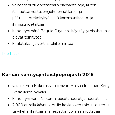
voimaannutti opettamalla elämäntaitoja, kuten
itseluottamusta, ongelmien ratkaisu- ja
päätöksentekokykyä sekä kommunikaatio- ja
ihmissuhdetaitoja
kohderyhmänä Baguio Cityn riskikäyttäytymisuhan alla
olevat teinitytöt
koulutuksia ja vertaistukitoimintaa
Lue lisää>
Kenian kehitysyhteistyöprojekti 2016
varainkeruu Nakurussa toimivan Maisha Initiative Kenya
-keskuksen hyväksi
kohderyhmänä Nakurun lapset, nuoret ja nuoret äidit
2 000 eurolla käynnistettiin keskuksen toiminta, tehtiin
tarvikehankintoja ja järjestettiin voimaannuttavaa