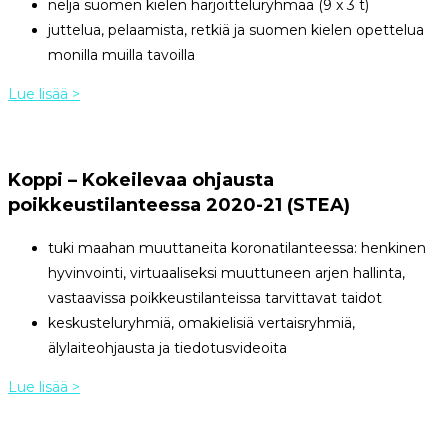
neljä suomen kielen harjoitteluryhmää (9 x 3 t)
juttelua, pelaamista, retkiä ja suomen kielen opettelua
monilla muilla tavoilla
Lue lisää >
Koppi – Kokeilevaa ohjausta
poikkeustilanteessa 2020-21 (STEA)
tuki maahan muuttaneita koronatilanteessa: henkinen
hyvinvointi, virtuaaliseksi muuttuneen arjen hallinta,
vastaavissa poikkeustilanteissa tarvittavat taidot
keskusteluryhmiä, omakielisiä vertaisryhmiä,
älylaiteohjausta ja tiedotusvideoita
Lue lisää >