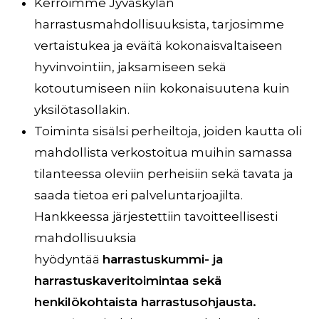
Kerroimme Jyväskylän
harrastusmahdollisuuksista, tarjosimme
vertaistukea ja eväitä kokonaisvaltaiseen
hyvinvointiin, jaksamiseen sekä
kotoutumiseen niin kokonaisuutena kuin
yksilötasollakin.
Toiminta sisälsi perheiltoja, joiden kautta oli
mahdollista verkostoitua muihin samassa
tilanteessa oleviin perheisiin sekä tavata ja
saada tietoa eri palveluntarjoajilta.
Hankkeessa järjestettiin tavoitteellisesti
mahdollisuuksia
hyödyntää
harrastuskummi- ja
harrastuskaveritoimintaa sekä
henkilökohtaista harrastusohjausta.