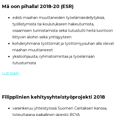
Mä oon pihalla! 2018-20 (ESR)
edisti maahan muuttaneiden työelämäedellytyksiä,
työllistymistä tai koulutukseen hakeutumista,
osaamisen tunnistamista sekä tutustutti heitä luontoon
liittyviin aloihin sekä yrittäjyyteen
kohderyhmänä työttömät ja työttömyysuhan alla olevat
maahan muuttaneeet
yksilöohjausta, ryhmätoimintaa ja työelämään
tutustumista
Lue lisää>
Filippiinien kehitysyhteistyöprojekti 2018
varainkeruu yhteistyössä Suomen Caritaksen kanssa,
toteuttajana paikallinen järjestö BCYA