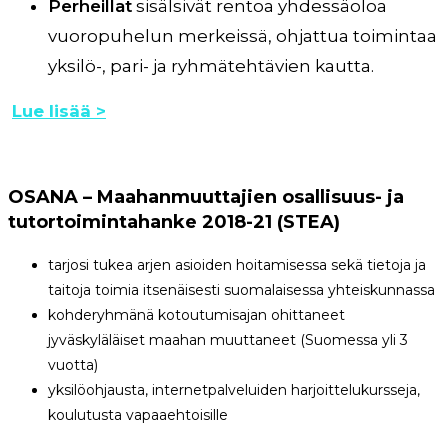
Perheillat
sisälsivät rentoa yhdessäoloa
vuoropuhelun merkeissä, ohjattua toimintaa
yksilö-, pari- ja ryhmätehtävien kautta.
Lue lisää >
OSANA – Maahanmuuttajien osallisuus- ja
tutortoimintahanke 2018-21 (STEA)
tarjosi tukea arjen asioiden hoitamisessa sekä tietoja ja
taitoja toimia itsenäisesti suomalaisessa yhteiskunnassa
kohderyhmänä kotoutumisajan ohittaneet
jyväskyläläiset maahan muuttaneet (Suomessa yli 3
vuotta)
yksilöohjausta, internetpalveluiden harjoittelukursseja,
koulutusta vapaaehtoisille