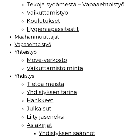
Tekoja sydämestä – Vapaaehtoistyö
Vaikuttamistyö
Koulutukset
Hygieniapassitestit
Maahan­muuttajat
Vapaaehtoistyö
Yhteistyö
Move-verkosto
Vaikuttamis­toiminta
Yhdistys
Tietoa meistä
Yhdistyksen tarina
Hankkeet
Julkaisut
Liity jäseneksi
Asiakirjat
Yhdistyksen säännöt