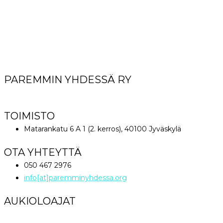
PAREMMIN YHDESSÄ RY
World Great Comission Ministries
TOIMISTO
Matarankatu 6 A 1 (2. kerros), 40100 Jyväskylä
OTA YHTEYTTÄ
050 467 2976
info[at]paremminyhdessa.org
AUKIOLOAJAT
Maanantai klo 12 – 16