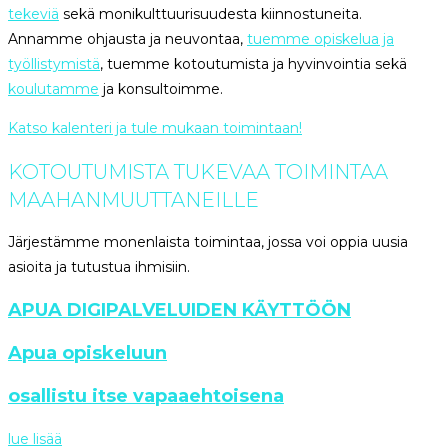
tekeviä
sekä monikulttuurisuudesta kiinnostuneita.
Annamme ohjausta ja neuvontaa,
tuemme opiskelua ja
työllistymistä
, tuemme kotoutumista ja hyvinvointia sekä
koulutamme
ja konsultoimme.
Katso kalenteri ja tule mukaan toimintaan!
KOTOUTUMISTA TUKEVAA TOIMINTAA
MAAHAN­MUUTTANEILLE
Järjestämme monenlaista toimintaa, jossa voi oppia uusia
asioita ja tutustua ihmisiin.
APUA DIGIPALVELUIDEN KÄYTTÖÖN
Apua opiskeluun
osallistu itse vapaaehtoisena
lue lisää