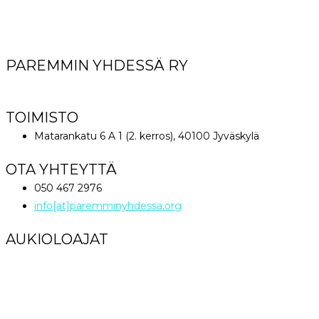
PAREMMIN YHDESSÄ RY
World Great Comission Ministries
TOIMISTO
Matarankatu 6 A 1 (2. kerros), 40100 Jyväskylä
OTA YHTEYTTÄ
050 467 2976
info[at]paremminyhdessa.org
AUKIOLOAJAT
Maanantai klo 12 – 16
Tiistai – Perjantai klo 9 – 16
Lauantai – Sunnuntai Suljettu