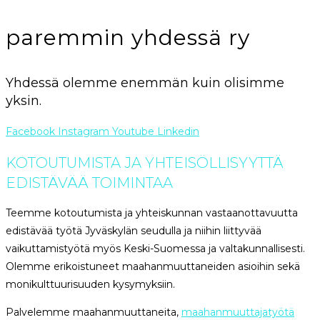
paremmin yhdessä ry
Yhdessä olemme enemmän kuin olisimme
yksin.
Facebook
Instagram
Youtube
Linkedin
KOTOUTUMISTA JA YHTEISÖLLISYYTTÄ
EDISTÄVÄÄ TOIMINTAA
Teemme kotoutumista ja yhteiskunnan vastaanottavuutta
edistävää työtä Jyväskylän seudulla ja niihin liittyvää
vaikuttamistyötä myös Keski-Suomessa ja valtakunnallisesti.
Olemme erikoistuneet maahanmuuttaneiden asioihin sekä
monikulttuurisuuden kysymyksiin.
Palvelemme maahanmuuttaneita,
maahanmuuttajatyötä