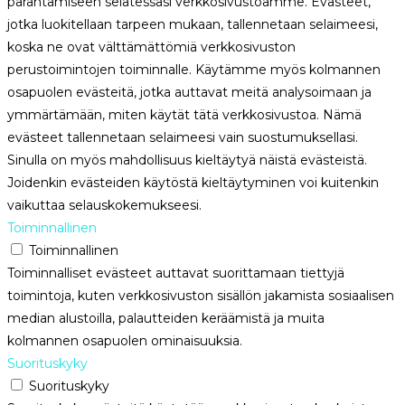
parantamiseen selatessasi verkkosivustoamme. Evästeet,
jotka luokitellaan tarpeen mukaan, tallennetaan selaimeesi,
koska ne ovat välttämättömiä verkkosivuston
perustoimintojen toiminnalle. Käytämme myös kolmannen
osapuolen evästeitä, jotka auttavat meitä analysoimaan ja
ymmärtämään, miten käytät tätä verkkosivustoa. Nämä
evästeet tallennetaan selaimeesi vain suostumuksellasi.
Sinulla on myös mahdollisuus kieltäytyä näistä evästeistä.
Joidenkin evästeiden käytöstä kieltäytyminen voi kuitenkin
vaikuttaa selauskokemukseesi.
Toiminnallinen
Toiminnallinen
Toiminnalliset evästeet auttavat suorittamaan tiettyjä
toimintoja, kuten verkkosivuston sisällön jakamista sosiaalisen
median alustoilla, palautteiden keräämistä ja muita
kolmannen osapuolen ominaisuuksia.
Suorituskyky
Suorituskyky