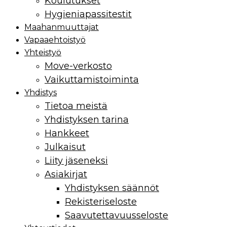
Koulutukset
Hygieniapassitestit
Maahan­muuttajat
Vapaaehtoistyö
Yhteistyö
Move-verkosto
Vaikuttamis­toiminta
Yhdistys
Tietoa meistä
Yhdistyksen tarina
Hankkeet
Julkaisut
Liity jäseneksi
Asiakirjat
Yhdistyksen säännöt
Rekisteriseloste
Saavutettavuusseloste