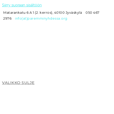
Siirry suoraan sisältöön
Matarankatu 6 A 1 (2. kerros), 40100 Jyväskylä
050 467
2976
info(at)paremminyhdessa.org
VALIKKO
SULJE