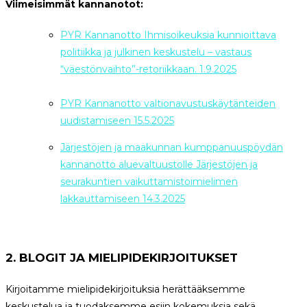
Viimeisimmät kannanotot:
PYR Kannanotto Ihmisoikeuksia kunnioittava
politiikka ja julkinen keskustelu – vastaus
“väestönvaihto”-retoriikkaan. 1.9.2025
PYR Kannanotto valtionavustuskäytänteiden
uudistamiseen 15.5.2025
Järjestöjen ja maakunnan kumppanuuspöydän
kannanotto aluevaltuustolle Järjestöjen ja
seurakuntien vaikuttamistoimielimen
lakkauttamiseen 14.3.2025
2. BLOGIT JA MIELIPIDEKIRJOITUKSET
Kirjoitamme mielipidekirjoituksia herättääksemme
keskustelua ja tuodaksemme esiin kokemuksia sekä