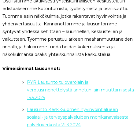
Osallistumme aktiivisesti yhteiskunnalliseen keskusteluun
edistääksemme kotoutumista, työllistymistä ja osallisuutta.
Tuomme esiin näkökulmia, jotka rakentavat hyvinvointia ja
yhdenvertaisuutta. Kannanottomme ja
lausuntomme
syntyvät yhdessä kehittäen – kuunnellen, keskustellen ja
vaikuttaen. Työmme perustuu arkeen maahanmuuttaneiden
rinnalla, ja haluamme tuoda heidän kokemuksensa ja
näkökulmansa osaksi yhteiskunnallista keskustelua.
Viimeisimmät lausunnot:
PYR Lausunto tuloverolain ja
verotusmenettelystä annetun lain muuttamisesta
15.5.2025
Lausunto Keski-Suomen hyvinvointialueen
sosiaali- ja terveyspalveluiden monikanavaisesta
palveluverkosta 21.3.2024