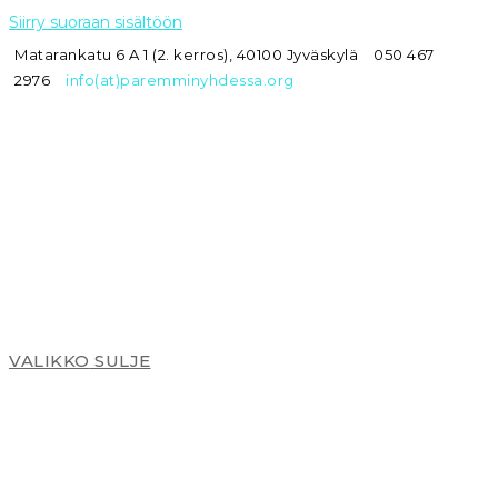
Siirry suoraan sisältöön
Matarankatu 6 A 1 (2. kerros), 40100 Jyväskylä
050 467
2976
info(at)paremminyhdessa.org
VALIKKO
SULJE