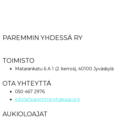
PAREMMIN YHDESSÄ RY
World Great Comission Ministries
TOIMISTO
Matarankatu 6 A 1 (2. kerros), 40100 Jyväskylä
OTA YHTEYTTÄ
050 467 2976
info[at]paremminyhdessa.org
AUKIOLOAJAT
Maanantai klo 12 – 16
Tiistai – Perjantai klo 9 – 16
Lauantai – Sunnuntai Suljettu