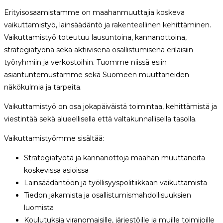
Erityisosaamistamme on maahanmuuttajia koskeva
vaikuttamistyö, lainsäädäntö ja rakenteellinen kehittäminen.
Vaikuttamistyö toteutuu lausuntoina, kannanottoina,
strategiatyönä sekä aktiivisena osallistumisena erilaisiin
työryhmiin ja verkostoihin. Tuomme niissä esiin
asiantuntemustamme sekä Suomeen muuttaneiden
näkökulmia ja tarpeita.
Vaikuttamistyö on osa jokapäiväistä toimintaa, kehittämistä ja
viestintää sekä alueellisella että valtakunnallisella tasolla.
Vaikuttamistyömme sisältää:
Strategiatyötä ja kannanottoja maahan muuttaneita
koskevissa asioissa
Lainsäädäntöön ja työllisyyspolitiikkaan vaikuttamista
Tiedon jakamista ja osallistumismahdollisuuksien
luomista
Koulutuksia viranomaisille, järjestöille ja muille toimijoille