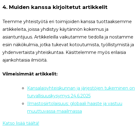
4.
Muiden kanssa kirjoitetut artikkelit
Teemme yhteistyötä eri toimijoiden kanssa tuottaaksemme
artikkeleita, joissa yhdistyy käytännön kokemus ja
asiantuntijuus. Artikkeleilla vaikutamme tiedolla ja nostamme
esiin näkökulmia, jotka tukevat kotoutumista, työllistymistä ja
yhdenvertaista yhteiskuntaa. Käsittelemme myös erilaisia
ajankohtaisia ilmiöitä.
Viimeisimmät artikkelit:
Kansalaisyhteiskunnan ja järjestöjen tukeminen on
turvallisuuskysymys 24.6.2025
Ilmastosiirtolaisuus: globaali haaste ja vastuu
muuttuvassa maailmassa
Katso lisää täältä!