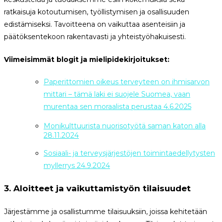
ratkaisuja kotoutumisen, työllistymisen ja osallisuuden
edistämiseksi. Tavoitteena on vaikuttaa asenteisiin ja
päätöksentekoon rakentavasti ja yhteistyöhakuisesti.
Viimeisimmät blogit ja mielipidekirjoitukset:
Paperittomien oikeus terveyteen on ihmisarvon
mittari – tämä laki ei suojele Suomea, vaan
murentaa sen moraalista perustaa 4.6.2025
Monikulttuurista nuorisotyötä saman katon alla
28.11.2024
Sosiaali- ja terveysjärjestöjen toimintaedellytysten
myllerrys 24.9.2024
3. Aloitteet ja vaikuttamistyön tilaisuudet
Järjestämme ja osallistumme tilaisuuksiin, joissa kehitetään