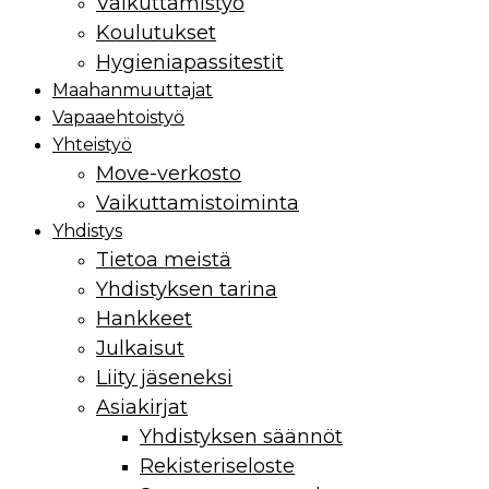
Vaikuttamistyö
Koulutukset
Hygieniapassitestit
Maahan­muuttajat
Vapaaehtoistyö
Yhteistyö
Move-verkosto
Vaikuttamis­toiminta
Yhdistys
Tietoa meistä
Yhdistyksen tarina
Hankkeet
Julkaisut
Liity jäseneksi
Asiakirjat
Yhdistyksen säännöt
Rekisteriseloste