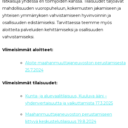
ratkaisuja yhdessä eri toimijoiden kanssa. Tilaisuudet tarjoavat
mahdollisuuden vuoropuheluun, kokemusten jakamiseen ja
yhteisen ymmärryksen vahvistamiseen hyvinvoinnin ja
osallisuuden edistämiseksi. Tarvittaessa teemme myös
aloitteita palveluiden kehittämiseksi ja osallisuuden
vahvistamiseksi.
Viimeisimmät aloitteet:
Aloite maahanmuuttajaneuvoston perustamisesta
25.7.2024
Viimeisimmät tilaisuudet:
Kunta- ja aluevaalitilaisuus, Kuuluva ääni –
yhdenvertaisuutta ja vaikuttamista 17.3.2025
Maahanmuuttajaneuvoston perustamiseen
liittyvä keskustelutilaisuus 19.8.2024