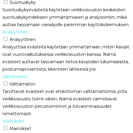
Suorituskyky
Suorituskykyevästeitä käytetään verkkosivuston keskeisten
suorituskykyindeksien ymmärtämiseen ja analysointiin, mikä
auttaa tarjoamaan vierailijoille paremman käyttökokemuksen.
Analyyttinen
Analyyttinen
Analyyttisiä evästeitä käytetään ymmärtämään, miten kävijät
ovat vuorovaikutuksessa verkkosivuston kanssa. Nämä
evästeet auttavat tarjoamaan tietoa kävijöiden lukumäärästä,
poistumisprosentista, liikenteen lähteestä jne.
Välttämätön
Välttämätön
Tarvittavat evästeet ovat ehdottoman välttämättömiä, jotta
verkkosivusto toimii oikein. Nämä evästeet varmistavat
verkkosivuston perustoiminnot ja turvaominaisuudet
nimettömästi.
Mainokset
Mainokset