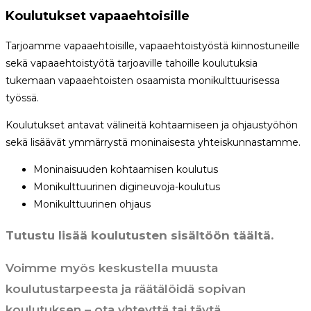
Koulutukset vapaaehtoisille
Tarjoamme vapaaehtoisille, vapaaehtoistyöstä kiinnostuneille
sekä vapaaehtoistyötä tarjoaville tahoille koulutuksia
tukemaan vapaaehtoisten osaamista monikulttuurisessa
työssä.
Koulutukset antavat välineitä kohtaamiseen ja ohjaustyöhön
sekä lisäävät ymmärrystä moninaisesta yhteiskunnastamme.
Moninaisuuden kohtaamisen koulutus
Monikulttuurinen digineuvoja-koulutus
Monikulttuurinen ohjaus
Tutustu lisää koulutusten sisältöön täältä.
Voimme myös keskustella muusta
koulutustarpeesta ja räätälöidä sopivan
koulutuksen – ota yhteyttä tai täytä