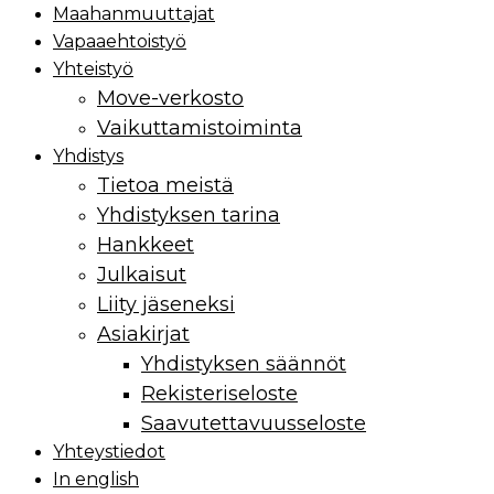
Maahan­muuttajat
Vapaaehtoistyö
Yhteistyö
Move-verkosto
Vaikuttamis­toiminta
Yhdistys
Tietoa meistä
Yhdistyksen tarina
Hankkeet
Julkaisut
Liity jäseneksi
Asiakirjat
Yhdistyksen säännöt
Rekisteriseloste
Saavutettavuusseloste
Yhteystiedot
In english