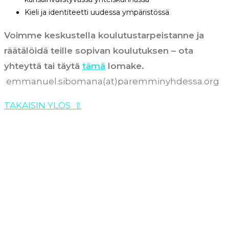
Kieli ja identiteetti uudessa ympäristössä
Voimme keskustella koulutustarpeistanne ja
räätälöidä teille sopivan koulutuksen – ota
yhteyttä tai täytä
tämä
lomake.
emmanuel.sibomana(at)paremminyhdessa.org
TAKAISIN YLÖS
⇧