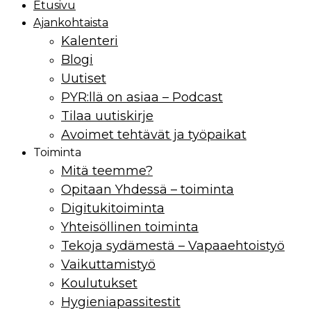
Etusivu
Ajankohtaista
Kalenteri
Blogi
Uutiset
PYR:llä on asiaa – Podcast
Tilaa uutiskirje
Avoimet tehtävät ja työpaikat
Toiminta
Mitä teemme?
Opitaan Yhdessä – toiminta
Digitukitoiminta
Yhteisöllinen toiminta
Tekoja sydämestä – Vapaaehtoistyö
Vaikuttamistyö
Koulutukset
Hygieniapassitestit