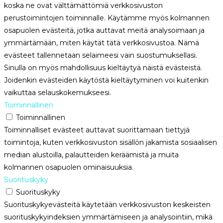
koska ne ovat välttämättömiä verkkosivuston
perustoimintojen toiminnalle. Käytämme myös kolmannen
osapuolen evästeitä, jotka auttavat meitä analysoimaan ja
ymmärtämään, miten käytät tätä verkkosivustoa. Nämä
evästeet tallennetaan selaimeesi vain suostumuksellasi.
Sinulla on myös mahdollisuus kieltäytyä näistä evästeistä.
Joidenkin evästeiden käytöstä kieltäytyminen voi kuitenkin
vaikuttaa selauskokemukseesi.
Toiminnallinen
Toiminnallinen
Toiminnalliset evästeet auttavat suorittamaan tiettyjä
toimintoja, kuten verkkosivuston sisällön jakamista sosiaalisen
median alustoilla, palautteiden keräämistä ja muita
kolmannen osapuolen ominaisuuksia.
Suorituskyky
Suorituskyky
Suorituskykyevästeitä käytetään verkkosivuston keskeisten
suorituskykyindeksien ymmärtämiseen ja analysointiin, mikä