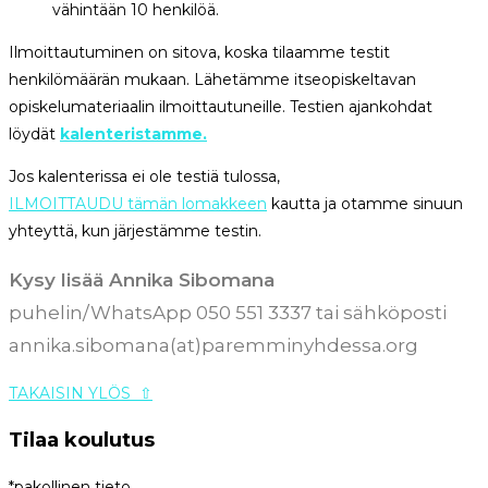
vähintään 10 henkilöä.
Ilmoittautuminen on sitova, koska tilaamme testit
henkilömäärän mukaan. Lähetämme itseopiskeltavan
opiskelumateriaalin ilmoittautuneille. Testien ajankohdat
löydät
kalenteristamme.
Jos kalenterissa ei ole testiä tulossa,
ILMOITTAUDU tämän lomakkeen
kautta ja otamme sinuun
yhteyttä, kun järjestämme testin.
Kysy lisää Annika Sibomana
puhelin/WhatsApp 050 551 3337 tai sähköposti
annika.sibomana(at)paremminyhdessa.org
TAKAISIN YLÖS
⇧
Tilaa koulutus
*pakollinen tieto