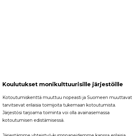
Koulutukset monikulttuurisille järjestöille
Kotoutumiskenttä muuttuu nopeasti ja Suomeen muuttavat
tarvitsevat erilaisia toimijoita tukemaan kotoutumista.
Järjestösi tarjoama toiminta voi olla avainasemassa
kotoutumisen edistämisessä.
Järjestämme yhteistyö-kumppaneidemme kanssa erilaisia