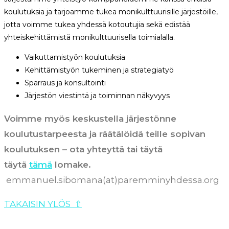
koulutuksia ja tarjoamme tukea monikulttuurisille järjestöille,
jotta voimme tukea yhdessä kotoutujia sekä edistää
yhteiskehittämistä monikulttuurisella toimialalla.
Vaikuttamistyön koulutuksia
Kehittämistyön tukeminen ja strategiatyö
Sparraus ja konsultointi
Järjestön viestintä ja toiminnan näkyvyys
Voimme myös keskustella järjestönne
koulutustarpeesta ja räätälöidä teille sopivan
koulutuksen – ota yhteyttä tai täytä
täytä
tämä
lomake.
emmanuel.sibomana(at)paremminyhdessa.org
TAKAISIN YLÖS
⇧