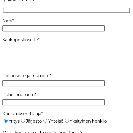
Nimi*
Sähköpostiosoite*
Postiosoite ja -numero*
Puhelinnumero*
Koulutuksen tilaaja*
Yritys
Järjestö
Yhteisö
Yksityinen henkilö
Mistä koulutuksesta olet kiinnostunut?