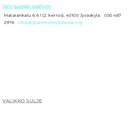
Siirry suoraan sisältöön
Matarankatu 6 A 1 (2. kerros), 40100 Jyväskylä
050 467
2976
info(at)paremminyhdessa.org
VALIKKO
SULJE