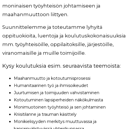
moninaisen työyhteisön johtamiseen ja
maahanmuuttoon liittyen.
Suunnittelemme ja toteutamme lyhyitä
oppituokioita, luentoja ja koulutuskokonaisuuksia
mm. työyhteisöille, oppilaitoksille, järjestöille,
viranomaisille ja muille toimijoille.
Kysy koulutuksia esim. seuraavista teemoista:
Maahanmuutto ja kotoutumisprosessi
Humanitaarinen työ ja ihmisoikeudet
Juurtumisen ja toimijuuden vahvistaminen
Kotoutuminen lapsiperheiden näkökulmasta
Monimuotoinen työyhteisö ja sen johtaminen
Kriisitilanne ja trauman käsittely
Monikielisyyden merkitys muuttuvassa ja
kansainvälistyvässä yhteiskunnassa