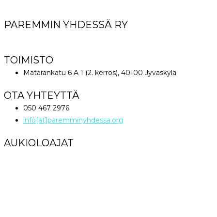
PAREMMIN YHDESSÄ RY
World Great Comission Ministries
TOIMISTO
Matarankatu 6 A 1 (2. kerros), 40100 Jyväskylä
OTA YHTEYTTÄ
050 467 2976
info[at]paremminyhdessa.org
AUKIOLOAJAT
Maanantai klo 12 – 16
Tiistai – Perjantai klo 9 – 16
Lauantai – Sunnuntai Suljettu