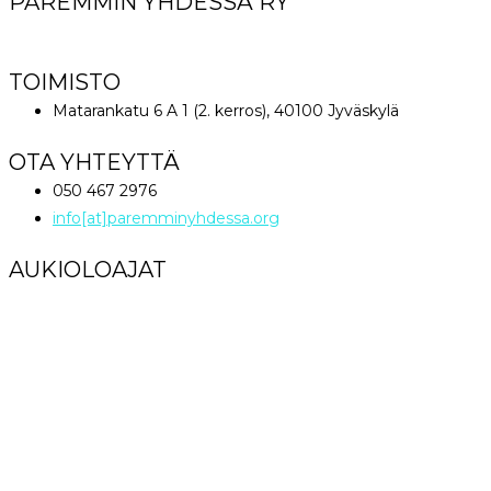
PAREMMIN YHDESSÄ RY
World Great Comission Ministries
TOIMISTO
Matarankatu 6 A 1 (2. kerros), 40100 Jyväskylä
OTA YHTEYTTÄ
050 467 2976
info[at]paremminyhdessa.org
AUKIOLOAJAT
Maanantai klo 12 – 16
Tiistai – Perjantai klo 9 – 16
Lauantai – Sunnuntai Suljettu