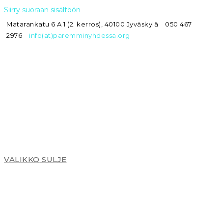
Siirry suoraan sisältöön
Matarankatu 6 A 1 (2. kerros), 40100 Jyväskylä
050 467
2976
info(at)paremminyhdessa.org
VALIKKO
SULJE