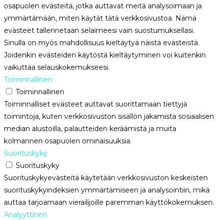
osapuolen evästeitä, jotka auttavat meitä analysoimaan ja
ymmärtämään, miten käytät tätä verkkosivustoa. Nämä
evästeet tallennetaan selaimeesi vain suostumuksellasi.
Sinulla on myös mahdollisuus kieltäytyä näistä evästeistä.
Joidenkin evästeiden käytöstä kieltäytyminen voi kuitenkin
vaikuttaa selauskokemukseesi.
Toiminnallinen
Toiminnallinen
Toiminnalliset evästeet auttavat suorittamaan tiettyjä
toimintoja, kuten verkkosivuston sisällön jakamista sosiaalisen
median alustoilla, palautteiden keräämistä ja muita
kolmannen osapuolen ominaisuuksia.
Suorituskyky
Suorituskyky
Suorituskykyevästeitä käytetään verkkosivuston keskeisten
suorituskykyindeksien ymmärtämiseen ja analysointiin, mikä
auttaa tarjoamaan vierailijoille paremman käyttökokemuksen.
Analyyttinen