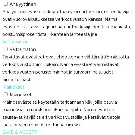
Analyyttinen
Analyyttisiä evästeitä käytetään ymmärtämään, miten kävijät
ovat vuorovaikutuksessa verkkosivuston kanssa. Nämä
evästeet auttavat tarjoamaan tietoa kävijöiden lukumäärästä,
poistumisprosentista, liikenteen lähteestä jne.
Välttämätön
Välttämätön
Tarvittavat evästeet ovat ehdottoman välttämättömiä, jotta
verkkosivusto toimii oikein. Nämä evästeet varmistavat
verkkosivuston perustoiminnot ja turvaominaisuudet
nimettömästi.
Mainokset
Mainokset
Mainosevästeitä käytetään tarjoamaan kävijöille osuvia
mainoksia ja markkinointikampanjoita. Nämä evästeet
seuraavat kävijöitä eri verkkosivustoilla ja keräävät tietoja
räätälöityjen mainosten tarjoamiseksi.
SAVE & ACCEPT