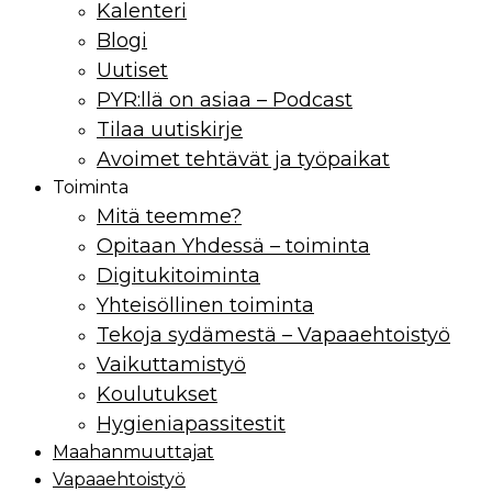
Kalenteri
Blogi
Uutiset
PYR:llä on asiaa – Podcast
Tilaa uutiskirje
Avoimet tehtävät ja työpaikat
Toiminta
Mitä teemme?
Opitaan Yhdessä – toiminta
Digitukitoiminta
Yhteisöllinen toiminta
Tekoja sydämestä – Vapaaehtoistyö
Vaikuttamistyö
Koulutukset
Hygieniapassitestit
Maahan­muuttajat
Vapaaehtoistyö