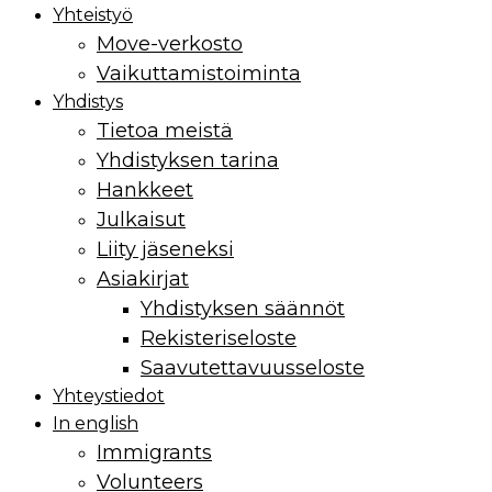
Yhteistyö
Move-verkosto
Vaikuttamis­toiminta
Yhdistys
Tietoa meistä
Yhdistyksen tarina
Hankkeet
Julkaisut
Liity jäseneksi
Asiakirjat
Yhdistyksen säännöt
Rekisteriseloste
Saavutettavuusseloste
Yhteystiedot
In english
Immigrants
Volunteers