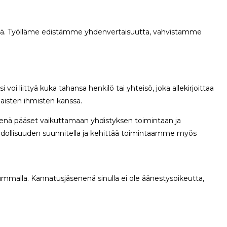
essä. Työlläme edistämme yhdenvertaisuutta, vahvistamme
 liittyä kuka tahansa henkilö tai yhteisö, joka allekirjoittaa
laisten ihmisten kanssa.
enenä pääset vaikuttamaan yhdistyksen toimintaan ja
ahdollisuuden suunnitella ja kehittää toimintaamme myös
ummalla. Kannatusjäsenenä sinulla ei ole äänestysoikeutta,