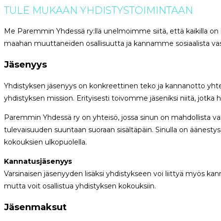
TULE MUKAAN YHDISTYS­TOIMINTAAN
Me Paremmin Yhdessä ry:llä unelmoimme siitä, että kaikilla o
maahan muuttaneiden osallisuutta ja kannamme sosiaalista vastu
Jäsenyys
Yhdistyksen jäsenyys on konkreettinen teko ja kannanotto yhteisö
yhdistyksen mission. Erityisesti toivomme jäseniksi niitä, jotka
Paremmin Yhdessä ry on yhteisö, jossa sinun on mahdollista vai
tulevaisuuden suuntaan suoraan sisältäpäin. Sinulla on äänest
kokouksien ulkopuolella.
Kannatusjäsenyys
Varsinaisen jäsenyyden lisäksi yhdistykseen voi liittyä myös ka
mutta voit osallistua yhdistyksen kokouksiin.
Jäsenmaksut