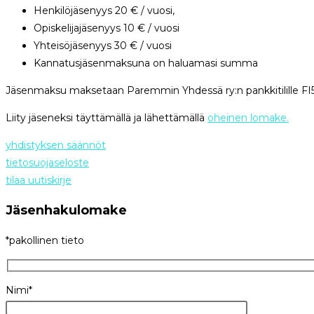
Henkilöjäsenyys 20 € / vuosi,
Opiskelijajäsenyys 10 € / vuosi
Yhteisöjäsenyys 30 € / vuosi
Kannatusjäsenmaksuna on haluamasi summa
Jäsenmaksu maksetaan Paremmin Yhdessä ry:n pankkitilille FI51 5
Liity jäseneksi täyttämällä ja lähettämällä
oheinen lomake.
yhdistyksen säännöt
tietosuojaseloste
tilaa uutiskirje
Jäsenhakulomake
*pakollinen tieto
Nimi*