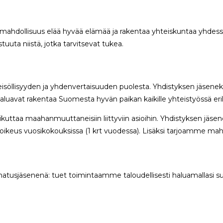
n mahdollisuus elää hyvää elämää ja rakentaa yhteiskuntaa yhd
uta niistä, jotka tarvitsevat tukea.
llisyyden ja yhdenvertaisuuden puolesta. Yhdistyksen jäseneksi voi
 haluavat rakentaa Suomesta hyvän paikan kaikille yhteistyössä eri
kuttaa maahanmuuttaneisiin liittyviin asioihin. Yhdistyksen jäs
ysoikeus vuosikokouksissa (1 krt vuodessa). Lisäksi tarjoamme m
nnatusjäsenenä: tuet toimintaamme taloudellisesti haluamallasi s