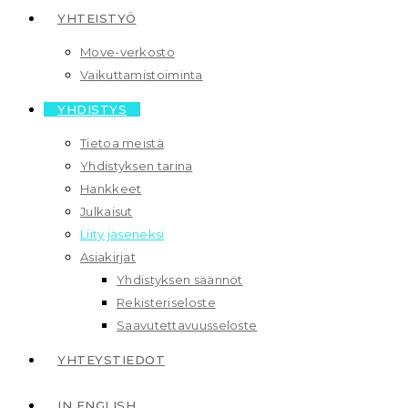
YHTEISTYÖ
Move-verkosto
Vaikuttamis­toiminta
YHDISTYS
Tietoa meistä
Yhdistyksen tarina
Hankkeet
Julkaisut
Liity jäseneksi
Asiakirjat
Yhdistyksen säännöt
Rekisteriseloste
Saavutettavuusseloste
YHTEYSTIEDOT
IN ENGLISH