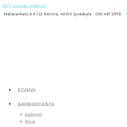
Siirry suoraan sisältöön
Matarankatu 6 A 1 (2. kerros), 40100 Jyväskylä
050 467 2976
i
ETUSIVU
AJANKOHTAISTA
Kalenteri
Blogi