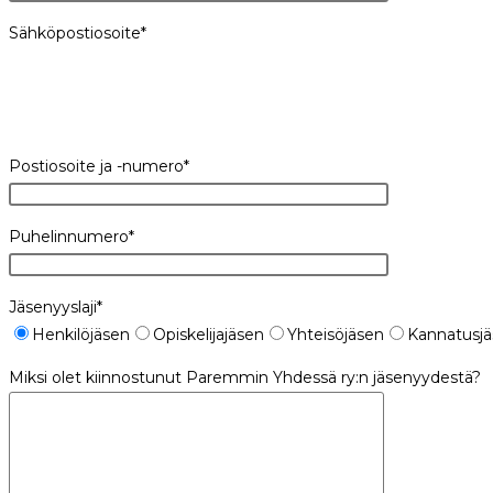
Sähköpostiosoite*
Postiosoite ja -numero*
Puhelinnumero*
Jäsenyyslaji*
Henkilöjäsen
Opiskelijajäsen
Yhteisöjäsen
Kannatusj
Miksi olet kiinnostunut Paremmin Yhdessä ry:n jäsenyydestä?