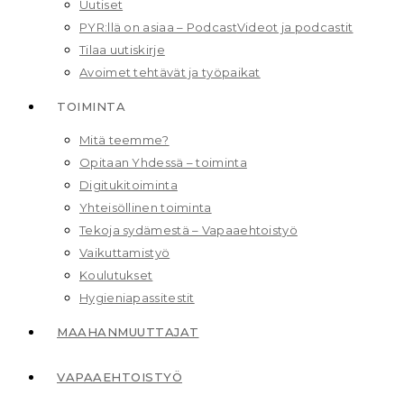
Uutiset
PYR:llä on asiaa – Podcast
Videot ja podcastit
Tilaa uutiskirje
Avoimet tehtävät ja työpaikat
TOIMINTA
Mitä teemme?
Opitaan Yhdessä – toiminta
Digitukitoiminta
Yhteisöllinen toiminta
Tekoja sydämestä – Vapaaehtoistyö
Vaikuttamistyö
Koulutukset
Hygieniapassitestit
MAAHAN­MUUTTAJAT
VAPAAEHTOISTYÖ