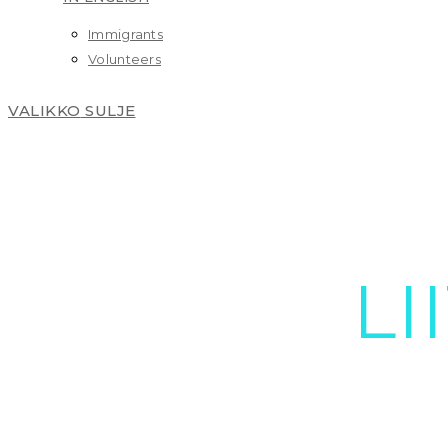
Immigrants
Volunteers
VALIKKO
SULJE
LI