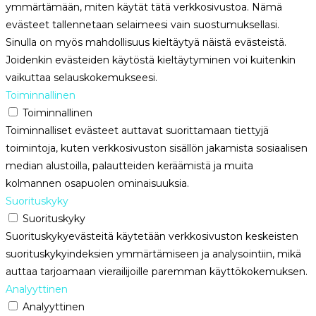
ymmärtämään, miten käytät tätä verkkosivustoa. Nämä
evästeet tallennetaan selaimeesi vain suostumuksellasi.
Sinulla on myös mahdollisuus kieltäytyä näistä evästeistä.
Joidenkin evästeiden käytöstä kieltäytyminen voi kuitenkin
vaikuttaa selauskokemukseesi.
Toiminnallinen
Toiminnallinen
Toiminnalliset evästeet auttavat suorittamaan tiettyjä
toimintoja, kuten verkkosivuston sisällön jakamista sosiaalisen
median alustoilla, palautteiden keräämistä ja muita
kolmannen osapuolen ominaisuuksia.
Suorituskyky
Suorituskyky
Suorituskykyevästeitä käytetään verkkosivuston keskeisten
suorituskykyindeksien ymmärtämiseen ja analysointiin, mikä
auttaa tarjoamaan vierailijoille paremman käyttökokemuksen.
Analyyttinen
Analyyttinen