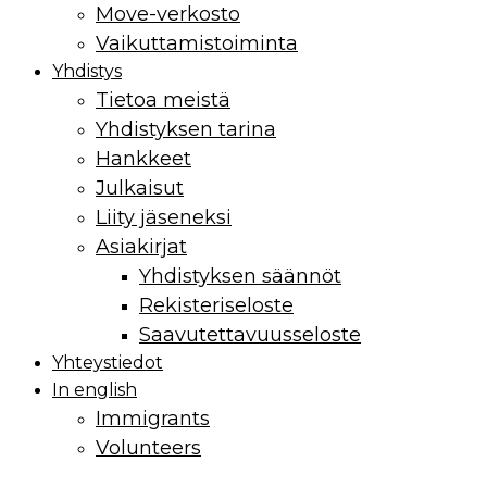
Move-verkosto
Vaikuttamis­toiminta
Yhdistys
Tietoa meistä
Yhdistyksen tarina
Hankkeet
Julkaisut
Liity jäseneksi
Asiakirjat
Yhdistyksen säännöt
Rekisteriseloste
Saavutettavuusseloste
Yhteystiedot
In english
Immigrants
Volunteers