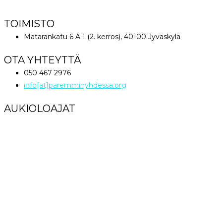
World Great Comission Ministries
TOIMISTO
Matarankatu 6 A 1 (2. kerros), 40100 Jyväskylä
OTA YHTEYTTÄ
050 467 2976
info[at]paremminyhdessa.org
AUKIOLOAJAT
Maanantai klo 12 – 16
Tiistai – Perjantai klo 9 – 16
Lauantai – Sunnuntai Suljettu