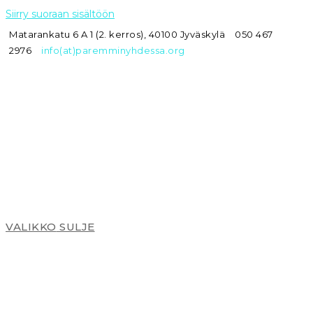
Siirry suoraan sisältöön
Matarankatu 6 A 1 (2. kerros), 40100 Jyväskylä
050 467
2976
info(at)paremminyhdessa.org
VALIKKO
SULJE