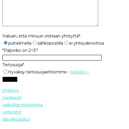
Haluan, että minuun otetaan yhteyttä*
puhelimella
sähköpostilla
ei yhteydenottoa
*Paljonko on 2+3?
Tietosuoja*
Hyväksy tietosuojaehtomme
-
tutustu >
yhdistys
hankkeet
vaikuttamistoiminta
verkostot
tilauskoulutus