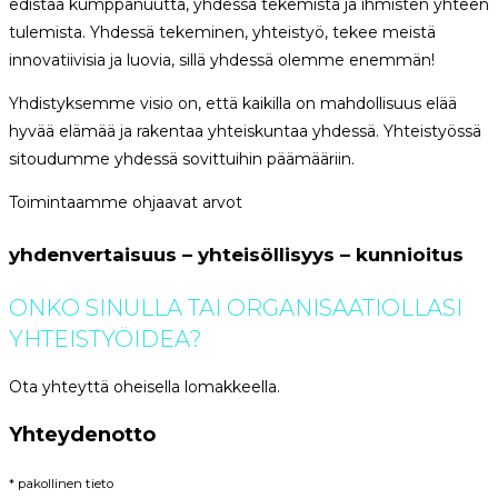
edistää kumppanuutta, yhdessä tekemistä ja ihmisten yhteen
tulemista. Yhdessä tekeminen, yhteistyö, tekee meistä
innovatiivisia ja luovia, sillä yhdessä olemme enemmän!
Yhdistyksemme visio on, että kaikilla on mahdollisuus elää
hyvää elämää ja rakentaa yhteiskuntaa yhdessä. Yhteistyössä
sitoudumme yhdessä sovittuihin päämääriin.
Toimintaamme ohjaavat arvot
yhdenvertaisuus – yhteisöllisyys – kunnioitus
ONKO SINULLA TAI ORGANISAATIOLLASI
YHTEISTYÖIDEA?
Ota yhteyttä oheisella lomakkeella.
Yhteydenotto
* pakollinen tieto