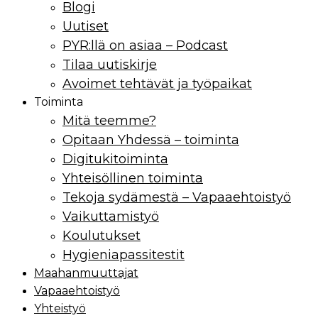
Blogi
Uutiset
PYR:llä on asiaa – Podcast
Tilaa uutiskirje
Avoimet tehtävät ja työpaikat
Toiminta
Mitä teemme?
Opitaan Yhdessä – toiminta
Digitukitoiminta
Yhteisöllinen toiminta
Tekoja sydämestä – Vapaaehtoistyö
Vaikuttamistyö
Koulutukset
Hygieniapassitestit
Maahan­muuttajat
Vapaaehtoistyö
Yhteistyö