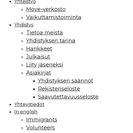
Yhteistyö
Move-verkosto
Vaikuttamis­toiminta
Yhdistys
Tietoa meistä
Yhdistyksen tarina
Hankkeet
Julkaisut
Liity jäseneksi
Asiakirjat
Yhdistyksen säännöt
Rekisteriseloste
Saavutettavuusseloste
Yhteystiedot
In english
Immigrants
Volunteers