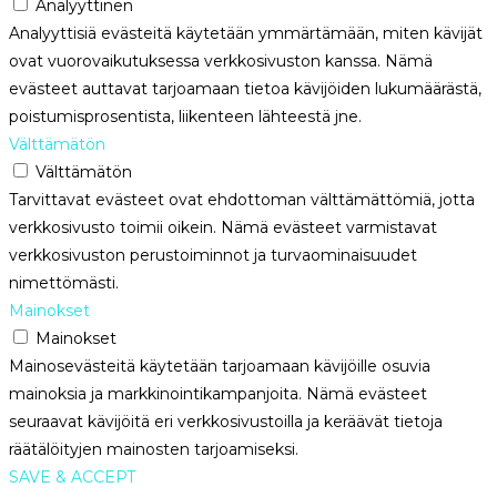
Analyyttinen
Analyyttisiä evästeitä käytetään ymmärtämään, miten kävijät
ovat vuorovaikutuksessa verkkosivuston kanssa. Nämä
evästeet auttavat tarjoamaan tietoa kävijöiden lukumäärästä,
poistumisprosentista, liikenteen lähteestä jne.
Välttämätön
Välttämätön
Tarvittavat evästeet ovat ehdottoman välttämättömiä, jotta
verkkosivusto toimii oikein. Nämä evästeet varmistavat
verkkosivuston perustoiminnot ja turvaominaisuudet
nimettömästi.
Mainokset
Mainokset
Mainosevästeitä käytetään tarjoamaan kävijöille osuvia
mainoksia ja markkinointikampanjoita. Nämä evästeet
seuraavat kävijöitä eri verkkosivustoilla ja keräävät tietoja
räätälöityjen mainosten tarjoamiseksi.
SAVE & ACCEPT