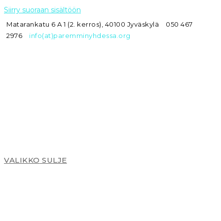
Siirry suoraan sisältöön
Matarankatu 6 A 1 (2. kerros), 40100 Jyväskylä
050 467
2976
info(at)paremminyhdessa.org
VALIKKO
SULJE