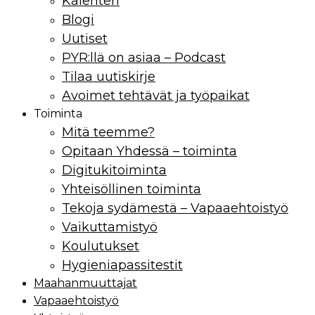
Kalenteri
Blogi
Uutiset
PYR:llä on asiaa – Podcast
Tilaa uutiskirje
Avoimet tehtävät ja työpaikat
Toiminta
Mitä teemme?
Opitaan Yhdessä – toiminta
Digitukitoiminta
Yhteisöllinen toiminta
Tekoja sydämestä – Vapaaehtoistyö
Vaikuttamistyö
Koulutukset
Hygieniapassitestit
Maahan­muuttajat
Vapaaehtoistyö