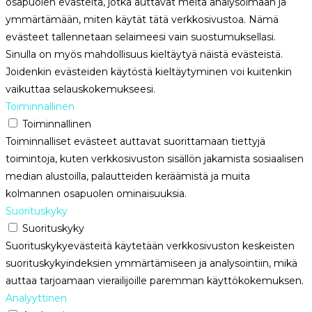
osapuolen evästeitä, jotka auttavat meitä analysoimaan ja
ymmärtämään, miten käytät tätä verkkosivustoa. Nämä
evästeet tallennetaan selaimeesi vain suostumuksellasi.
Sinulla on myös mahdollisuus kieltäytyä näistä evästeistä.
Joidenkin evästeiden käytöstä kieltäytyminen voi kuitenkin
vaikuttaa selauskokemukseesi.
Toiminnallinen
Toiminnallinen
Toiminnalliset evästeet auttavat suorittamaan tiettyjä
toimintoja, kuten verkkosivuston sisällön jakamista sosiaalisen
median alustoilla, palautteiden keräämistä ja muita
kolmannen osapuolen ominaisuuksia.
Suorituskyky
Suorituskyky
Suorituskykyevästeitä käytetään verkkosivuston keskeisten
suorituskykyindeksien ymmärtämiseen ja analysointiin, mikä
auttaa tarjoamaan vierailijoille paremman käyttökokemuksen.
Analyyttinen