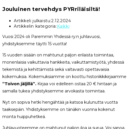
Jouluinen tervehdys PYRriläisiltä!
Artikkeli julkaistu:
2.12.2024
Artikkelin kategoria:
Kaikki
Vuosi 2024 oli Paremmin Yhdessä ry:n juhlavuosi,
yhdistyksemme täytti 15 vuotta!
15 vuoden sisään on mahtunut paljon erilaista toimintaa,
monenlaisia vaikuttavia hankkeita, vaikuttamistyötä, yhdessä
tekemistä ja kehittämistä sekä valtavasti opettavaisia
kokemuksia. Kokemuksiamme on koottu historiikkikirjaamme
”Toivon jäljillä”.
Kirjaa voi edelleen ostaa 20 € hintaan ja
samalla tukea yhdistyksemme arvokasta toimintaa.
Nyt on sopiva hetki hengähtää ja katsoa kulunutta vuotta
taaksepäin. Yhdistyksemme on tänäkin vuonna kokenut
monta huippuhetkeä.
Juhlavuoteemme on mahtunut paljon iloa ja surua. Voi sanoa,