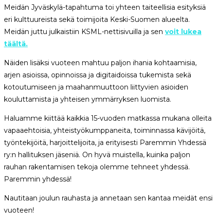
Meidän Jyväskylä-tapahtuma toi yhteen taiteellisia esityksiä
eri kulttuureista sekä toimijoita Keski-Suomen alueelta.
Meidän juttu julkaistiin KSML-nettisivuilla ja sen
voit lukea
täältä.
Näiden lisäksi vuoteen mahtuu paljon ihania kohtaamisia,
arjen asioissa, opinnoissa ja digitaidoissa tukemista sekä
kotoutumiseen ja maahanmuuttoon liittyvien asioiden
kouluttamista ja yhteisen ymmärryksen luomista.
Haluamme kiittää kaikkia 15-vuoden matkassa mukana olleita
vapaaehtoisia, yhteistyökumppaneita, toiminnassa kävijöitä,
työntekijöitä, harjoittelijoita, ja erityisesti Paremmin Yhdessä
ry:n hallituksen jäseniä. On hyvä muistella, kuinka paljon
rauhan rakentamisen tekoja olemme tehneet yhdessä.
Paremmin yhdessä!
Nautitaan joulun rauhasta ja annetaan sen kantaa meidät ensi
vuoteen!