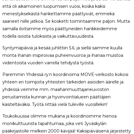
että oli aikamoinen luopumisen vuosi, koska kaksi
menestyksekästä hankettamme päättyivät, emmekä
saaneet niille jatkoa. Se kosketti toimintaamme paljon. Mutta
samalla iloitsimme myös päättyneiden hankkeidemme
todella isoista tuloksista ja vaikuttavuudesta.
Syntymäpäiviä ja kesää juhlittiin 5.6. ja siellä saimme kuulla
monta ihanan inspiroivaa puheenvuoroa ja ihanaa muistoa
viidentoista vuoden varrella tehdystä työstä.
Paremmin Yhdessä ry:n koordinoima MOVE-verkosto kokosi
yhteen eri toimijoita yhteisten tärkeiden asioiden äärelle ja
yhdessä veimme mm. maahanmuuttajaneuvoston
perustamista kunnan ja hyvinvointialueen päättäjien
käsiteltäväksi. Työtä riittää vielä tuleville vuosillekin!
Toukokuussa olimme mukana ja koordinoimme hienoa
monikulttuurista tapahtumaa, joka veti Jyväskylän
pääkirjastolle melkein 2000 kävijää! Kaksipäiväisenä järjestetty