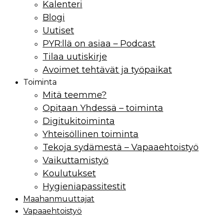
Kalenteri
Blogi
Uutiset
PYR:llä on asiaa – Podcast
Tilaa uutiskirje
Avoimet tehtävät ja työpaikat
Toiminta
Mitä teemme?
Opitaan Yhdessä – toiminta
Digitukitoiminta
Yhteisöllinen toiminta
Tekoja sydämestä – Vapaaehtoistyö
Vaikuttamistyö
Koulutukset
Hygieniapassitestit
Maahan­muuttajat
Vapaaehtoistyö