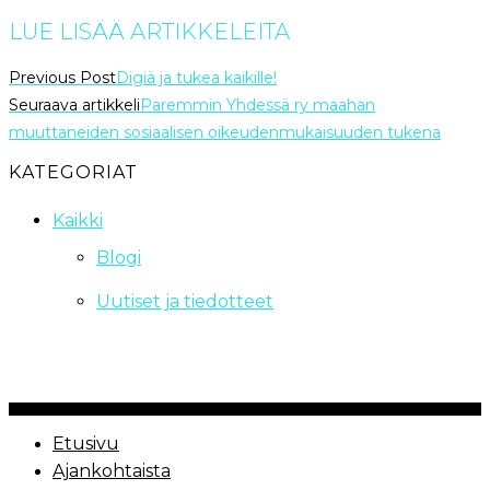
LUE LISÄÄ ARTIKKELEITA
Previous Post
Digiä ja tukea kaikille!
Seuraava artikkeli
Paremmin Yhdessä ry maahan
muuttaneiden sosiaalisen oikeudenmukaisuuden tukena
KATEGORIAT
Kaikki
Blogi
Uutiset ja tiedotteet
Copyrights Paremmin Yhdessä ry | 2021
Etusivu
Ajankohtaista