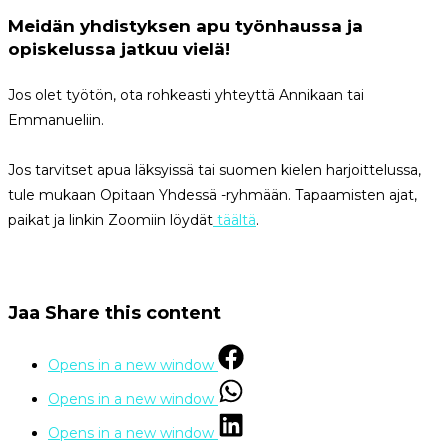
Meidän yhdistyksen apu työnhaussa ja
opiskelussa jatkuu vielä!
Jos olet työtön, ota rohkeasti yhteyttä Annikaan tai
Emmanueliin.
Jos tarvitset apua läksyissä tai suomen kielen harjoittelussa,
tule mukaan Opitaan Yhdessä -ryhmään. Tapaamisten ajat,
paikat ja linkin Zoomiin löydät
täältä
.
Jaa
Share this content
Opens in a new window
Opens in a new window
Opens in a new window