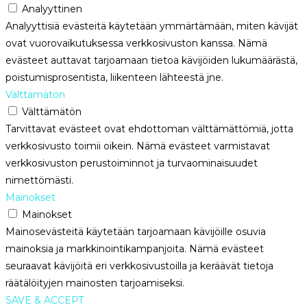
Analyyttinen
Analyyttisiä evästeitä käytetään ymmärtämään, miten kävijät
ovat vuorovaikutuksessa verkkosivuston kanssa. Nämä
evästeet auttavat tarjoamaan tietoa kävijöiden lukumäärästä,
poistumisprosentista, liikenteen lähteestä jne.
Välttämätön
Välttämätön
Tarvittavat evästeet ovat ehdottoman välttämättömiä, jotta
verkkosivusto toimii oikein. Nämä evästeet varmistavat
verkkosivuston perustoiminnot ja turvaominaisuudet
nimettömästi.
Mainokset
Mainokset
Mainosevästeitä käytetään tarjoamaan kävijöille osuvia
mainoksia ja markkinointikampanjoita. Nämä evästeet
seuraavat kävijöitä eri verkkosivustoilla ja keräävät tietoja
räätälöityjen mainosten tarjoamiseksi.
SAVE & ACCEPT