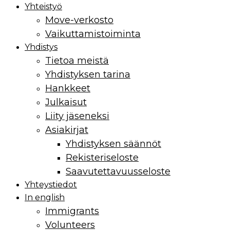
Yhteistyö
Move-verkosto
Vaikuttamis­toiminta
Yhdistys
Tietoa meistä
Yhdistyksen tarina
Hankkeet
Julkaisut
Liity jäseneksi
Asiakirjat
Yhdistyksen säännöt
Rekisteriseloste
Saavutettavuusseloste
Yhteystiedot
In english
Immigrants
Volunteers