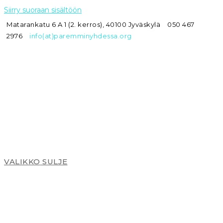
Siirry suoraan sisältöön
Matarankatu 6 A 1 (2. kerros), 40100 Jyväskylä
050 467
2976
info(at)paremminyhdessa.org
VALIKKO
SULJE