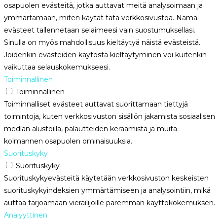
osapuolen evästeitä, jotka auttavat meitä analysoimaan ja
ymmärtämään, miten käytät tätä verkkosivustoa. Nämä
evästeet tallennetaan selaimeesi vain suostumuksellasi.
Sinulla on myös mahdollisuus kieltäytyä näistä evästeistä.
Joidenkin evästeiden käytöstä kieltäytyminen voi kuitenkin
vaikuttaa selauskokemukseesi.
Toiminnallinen
Toiminnallinen
Toiminnalliset evästeet auttavat suorittamaan tiettyjä
toimintoja, kuten verkkosivuston sisällön jakamista sosiaalisen
median alustoilla, palautteiden keräämistä ja muita
kolmannen osapuolen ominaisuuksia.
Suorituskyky
Suorituskyky
Suorituskykyevästeitä käytetään verkkosivuston keskeisten
suorituskykyindeksien ymmärtämiseen ja analysointiin, mikä
auttaa tarjoamaan vierailijoille paremman käyttökokemuksen.
Analyyttinen