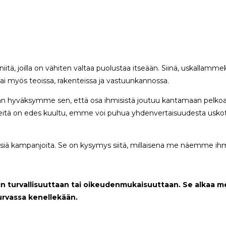
iitä, joilla on vähiten valtaa puolustaa itseään. Siinä, uskallamm
i myös teoissa, rakenteissa ja vastuunkannossa.
n hyväksymme sen, että osa ihmisistä joutuu kantamaan pelkoa, h
heitä on edes kuultu, emme voi puhua yhdenvertaisuudesta uskottav
llisiä kampanjoita. Se on kysymys siitä, millaisena me näemme ih
ain turvallisuuttaan tai oikeudenmukaisuuttaan. Se alkaa 
turvassa kenellekään.