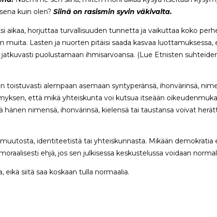
isena kuin olen?
Siinä on rasismin syvin väkivalta.
ksi aikaa, horjuttaa turvallisuuden tunnetta ja vaikuttaa koko perh
in muita. Lasten ja nuorten pitäisi saada kasvaa luottamuksessa, 
utuu jatkuvasti puolustamaan ihmisarvoansa. (Lue Etnisten suhtei
n toistuvasti alempaan asemaan syntyperänsä, ihonvärinsä, nimensä
myksen, että mikä yhteiskunta voi kutsua itseään oikeudenmukais
tä hänen nimensä, ihonvärinsä, kielensä tai taustansa voivat herät
muutosta, identiteetistä tai yhteiskunnasta. Mikään demokratia e
e moraalisesti ehjä, jos sen julkisessa keskustelussa voidaan normali
, eikä siitä saa koskaan tulla normaalia.