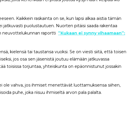
eeseen. Kaikkein raskainta on se, kun lapsi alkaa aistia tämän
ei jatkuvasti puolustautuen. Nuorten pitäisi saada rakentaa
den neuvottelukunnan raportti
”Kukaan ei synny vihaamaan”:
, kielensä tai taustansa vuoksi. Se on viesti siitä, että toisen
eksi, jos osa sen jäsenistä joutuu elämään jatkuvassa
tää toisissa torjuntaa, yhteiskunta on epäonnistunut jossakin
i ole vahva, jos ihmiset menettävät luottamuksensa siihen,
soida puhe, joka riisuu ihmiseltä arvon pala palalta.