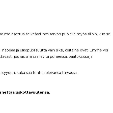
eko me asettua selkeästi ihmisarvon puolelle myös silloin, kun se
äpeää ja ulkopuolisuutta vain siksi, keitä he ovat. Emme voi
asti, jos rasismi saa levitä puheessa, päätöksissä ja
misyyden, kuka saa tuntea olevansa turvassa.
menettää uskottavuutensa.