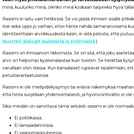
minä, kuulunko minä, olenko minä koskaan tarpeeksi hyvä tälla
Rasismi ei satu vain hetkessä. Se voi jäädä ihmisen sisälle pitkä
itse sekä oppii jo varhain, ettei häntä nähdä samanarvoisena ku
identiteettiään arvokkuudesta käsin, ei siitä pelosta, että jo
Nuorten dialogit rasismista ja syrjinnästä
.)
Rasismi on ihmisarvon rikkomista. Se on sitä, että joku asetetaa
arvo on helpompi kyseenalaistaa kuin toisten. Se herättää kysy
varuillaan olon tilassa. Kun kansalaiset rupeavat epäilemään, et
perustavanlaatuisessa.
Rasismi ei ole mielipidekysymys tai eriäviä näkemyksiä maahan
että heitä suojellaan yhdenvertaisesti, ja hyvinvointivaltio ei ol
Siksi meidän on sanottava tämä selvästi: rasismi ei ole normaalia
Ei politiikassa.
Ei lainsäädännössä.
Ei viranomaispuheessa.