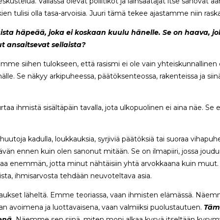
skustelua. Vallassa olevat poliitikot ja lainsäätäjät itse sanovat ään
kien tulisi olla tasa-arvoisia. Juuri tämä tekee ajastamme niin rask
ta häpeää, joka ei koskaan kuulu hänelle. Se on haava, joka
ut ansaitsevat sellaista?
me siihen tulokseen, että rasismi ei ole vain yhteiskunnallinen 
älle. Se näkyy arkipuheessa, päätöksenteossa, rakenteissa ja siin
aa ihmistä sisältäpäin tavalla, jota ulkopuolinen ei aina näe. Se
 huutoja kadulla, loukkauksia, syrjiviä päätöksiä tai suoraa vihapuh
vän ennen kuin olen sanonut mitään. Se on ilmapiiri, jossa joudun
a enemmän, jotta minut nähtäisiin yhtä arvokkaana kuin muut. Se
llista, ihmisarvosta tehdään neuvoteltava asia.
et läheltä. Emme teoriassa, vaan ihmisten elämässä. Näemme se
an avoimena ja luottavaisena, vaan valmiiksi puolustautuen.
Tämä
enä.
Näemme sen siinä, miten moni alkaa kysyä itseltään kysymyk