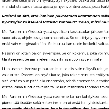
rakenteellisesti ja se on hyväksytty näkyväksi osaksi poliittista ke
mahdollista sanoa tässä ajassa ja hyvinvointivaltiossa, jossa kaik
Rasismi on sitä, että ihminen pakotetaan kantamaan sellais
hyväksyisinkö itselleni tällaista kohtelua? Jos en, miksi mu
Me Paremmin Yhdessä ry:ssä syvällisen keskustelun jälkeen tulim
raporteissa, ohjelmissa ja seminaareissa. Se on siirtynyt syvemm
enää vain marginaalin ääni. Se kuuluu liian usein keskeltä valtaa.
Rasismi on jotain paljon syvempää. Se on kokemus, joka voi murt
tilanteeseen. Se jää mieleen, jopa ihmisarvoon syvemmälle.
Liian usein rasismista puhutaan kuin se olisi vain näkyviä tekoja:
vaikutusta. Rasismi on myös katse, joka tekee minusta epäilyttä
siitä, että minun pitää olla enemmän, tehdä enemmän ja todista
kertaa, alkaa tuntua tavalliselta. Ja kun rasismista tehdään tava
Me Paremmin Yhdessä ry:ssä näemme tämän kehityksen seurauks
pienentää itseään sekä miten ihminen ei enää tule yhteiskunta
vaan myös yhteiskuntarauhan ja turvallisuuden kysymyks