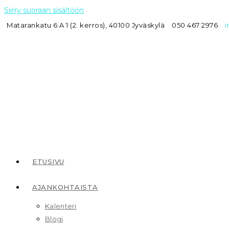
Siirry suoraan sisältöön
Matarankatu 6 A 1 (2. kerros), 40100 Jyväskylä
050 467 2976
i
ETUSIVU
AJANKOHTAISTA
Kalenteri
Blogi