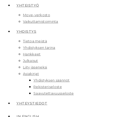
YHTEISTYÖ
Move-verkosto
Vaikuttamis­toiminta
YHDISTYS
Tietoa meistä
Yhdistyksen tarina
Hankkeet
Julkaisut
Liity jäseneksi
Asiakirjat
Yhdistyksen säännöt
Rekisteriseloste
Saavutettavuusseloste
YHTEYSTIEDOT
IN ENGLISH