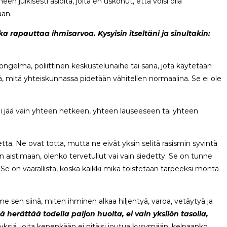
een julkisesti asioita, joita en uskonut, että voisi olla
aan.
 rapauttaa ihmisarvoa. Kysyisin itseltäni ja sinultakin:
ongelma, poliittinen keskustelunaihe tai sana, jota käytetään
ä, mitä yhteiskunnassa pidetään vähitellen normaalina. Se ei ole
 ei jää vain yhteen hetkeen, yhteen lauseeseen tai yhteen
etta. Ne ovat totta, mutta ne eivät yksin selitä rasismin syvintä
 aistimaan, olenko tervetullut vai vain siedetty. Se on tunne
 on vaarallista, koska kaikki mikä toistetaan tarpeeksi monta
n siinä, miten ihminen alkaa hiljentyä, varoa, vetäytyä ja
 herättää todella paljon huolta, ei vain yksilön tasolla,
siä, joita kenenkään ei pitäisi joutua kysymään: kelpaanko