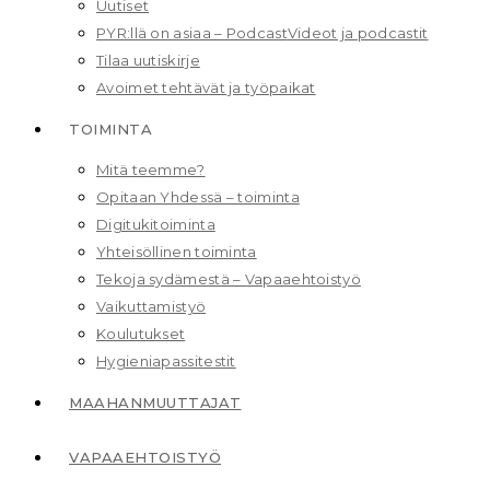
Uutiset
PYR:llä on asiaa – Podcast
Videot ja podcastit
Tilaa uutiskirje
Avoimet tehtävät ja työpaikat
TOIMINTA
Mitä teemme?
Opitaan Yhdessä – toiminta
Digitukitoiminta
Yhteisöllinen toiminta
Tekoja sydämestä – Vapaaehtoistyö
Vaikuttamistyö
Koulutukset
Hygieniapassitestit
MAAHAN­MUUTTAJAT
VAPAAEHTOISTYÖ