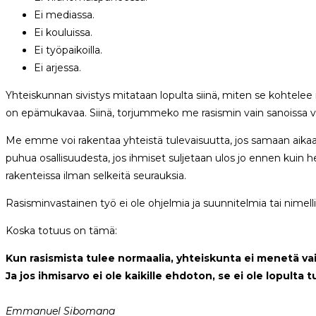
Ei mediassa.
Ei kouluissa.
Ei työpaikoilla.
Ei arjessa.
Yhteiskunnan sivistys mitataan lopulta siinä, miten se kohtelee n
on epämukavaa. Siinä, torjummeko me rasismin vain sanoissa va
Me emme voi rakentaa yhteistä tulevaisuutta, jos samaan aikaa
puhua osallisuudesta, jos ihmiset suljetaan ulos jo ennen kuin 
rakenteissa ilman selkeitä seurauksia.
Rasisminvastainen työ ei ole ohjelmia ja suunnitelmia tai nime
Koska totuus on tämä:
Kun rasismista tulee normaalia, yhteiskunta ei menetä v
Ja jos ihmisarvo ei ole kaikille ehdoton, se ei ole lopulta 
Emmanuel Sibomana