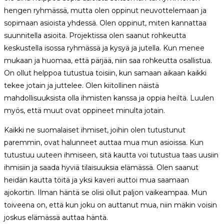
hengen ryhmässä, mutta olen oppinut neuvottelemaan ja
sopimaan asioista yhdessä. Olen oppinut, miten kannattaa
suunnitella asioita. Projektissa olen saanut rohkeutta
keskustella isossa ryhmässä ja kysyä ja jutella. Kun menee
mukaan ja huomaa, että pärjää, niin saa rohkeutta osallistua.
On ollut helppoa tutustua toisiin, kun samaan aikaan kaikki
tekee jotain ja juttelee. Olen kiitollinen näistä
mahdollisuuksista olla ihmisten kanssa ja oppia heiltä. Luulen
myös, että muut ovat oppineet minulta jotain.
Kaikki ne suomalaiset ihmiset, joihin olen tutustunut
paremmin, ovat halunneet auttaa mua mun asioissa. Kun
tutustuu uuteen ihmiseen, sitä kautta voi tutustua taas uusiin
ihmisiin ja saada hyviä tilaisuuksia elämässä. Olen saanut
heidän kautta töitä ja yksi kaveri auttoi mua saamaan
ajokortin. Ilman häntä se olisi ollut paljon vaikeampaa. Mun
toiveena on, että kun joku on auttanut mua, niin mäkin voisin
joskus elämässä auttaa häntä.