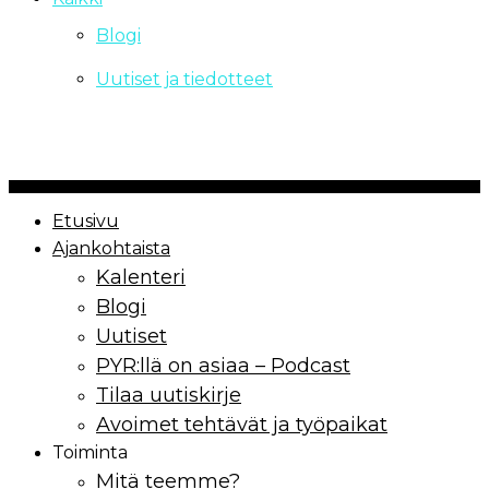
Blogi
Uutiset ja tiedotteet
Copyrights Paremmin Yhdessä ry | 2021
Etusivu
Ajankohtaista
Kalenteri
Blogi
Uutiset
PYR:llä on asiaa – Podcast
Tilaa uutiskirje
Avoimet tehtävät ja työpaikat
Toiminta
Mitä teemme?