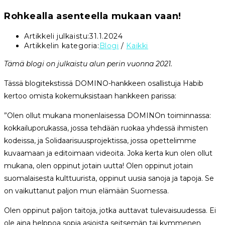
Rohkealla asenteella mukaan vaan!
Artikkeli julkaistu:
31.1.2024
Artikkelin kategoria:
Blogi
/
Kaikki
Tämä blogi on julkaistu alun perin vuonna 2021.
Tässä blogitekstissä DOMINO-hankkeen osallistuja Habib
kertoo omista kokemuksistaan hankkeen parissa:
”Olen ollut mukana monenlaisessa DOMINOn toiminnassa:
kokkailuporukassa, jossa tehdään ruokaa yhdessä ihmisten
kodeissa, ja Solidaarisuusprojektissa, jossa opettelimme
kuvaamaan ja editoimaan videoita. Joka kerta kun olen ollut
mukana, olen oppinut jotain uutta! Olen oppinut jotain
suomalaisesta kulttuurista, oppinut uusia sanoja ja tapoja. Se
on vaikuttanut paljon mun elämään Suomessa.
Olen oppinut paljon taitoja, jotka auttavat tulevaisuudessa. Ei
ole aina helppoa sopia asioista seitsemän tai kymmenen