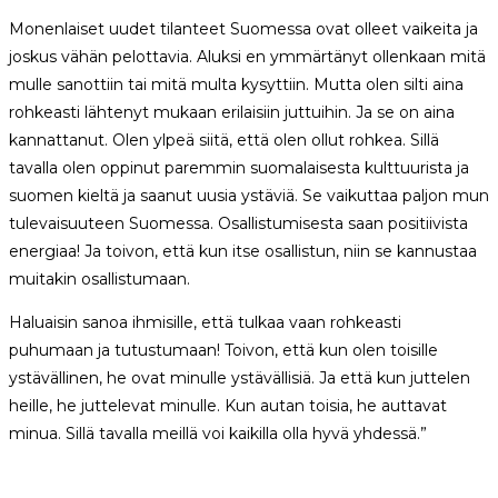
Monenlaiset uudet tilanteet Suomessa ovat olleet vaikeita ja
joskus vähän pelottavia. Aluksi en ymmärtänyt ollenkaan mitä
mulle sanottiin tai mitä multa kysyttiin. Mutta olen silti aina
rohkeasti lähtenyt mukaan erilaisiin juttuihin. Ja se on aina
kannattanut. Olen ylpeä siitä, että olen ollut rohkea. Sillä
tavalla olen oppinut paremmin suomalaisesta kulttuurista ja
suomen kieltä ja saanut uusia ystäviä. Se vaikuttaa paljon mun
tulevaisuuteen Suomessa. Osallistumisesta saan positiivista
energiaa! Ja toivon, että kun itse osallistun, niin se kannustaa
muitakin osallistumaan.
Haluaisin sanoa ihmisille, että tulkaa vaan rohkeasti
puhumaan ja tutustumaan! Toivon, että kun olen toisille
ystävällinen, he ovat minulle ystävällisiä. Ja että kun juttelen
heille, he juttelevat minulle. Kun autan toisia, he auttavat
minua. Sillä tavalla meillä voi kaikilla olla hyvä yhdessä.”