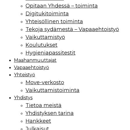
Opitaan Yhdessä – toiminta
Digitukitoiminta
Yhteisöllinen toiminta
Tekoja sydämestä – Vapaaehtoistyö
Vaikuttamistyö
Koulutukset
Hygieniapassitestit
Maahan­muuttajat
Vapaaehtoistyö
Yhteistyö
Move-verkosto
Vaikuttamis­toiminta
Yhdistys
Tietoa meistä
Yhdistyksen tarina
Hankkeet
Julkaisut