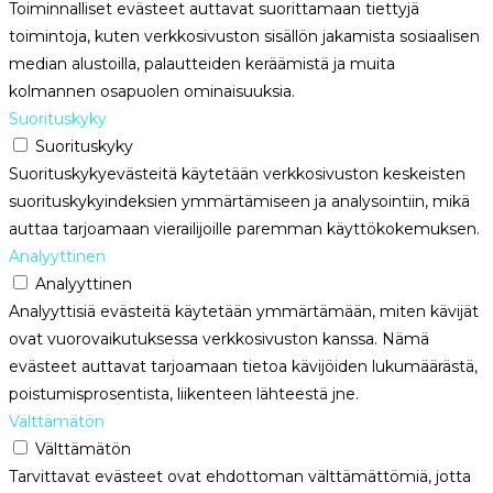
Toiminnalliset evästeet auttavat suorittamaan tiettyjä
toimintoja, kuten verkkosivuston sisällön jakamista sosiaalisen
median alustoilla, palautteiden keräämistä ja muita
kolmannen osapuolen ominaisuuksia.
Suorituskyky
Suorituskyky
Suorituskykyevästeitä käytetään verkkosivuston keskeisten
suorituskykyindeksien ymmärtämiseen ja analysointiin, mikä
auttaa tarjoamaan vierailijoille paremman käyttökokemuksen.
Analyyttinen
Analyyttinen
Analyyttisiä evästeitä käytetään ymmärtämään, miten kävijät
ovat vuorovaikutuksessa verkkosivuston kanssa. Nämä
evästeet auttavat tarjoamaan tietoa kävijöiden lukumäärästä,
poistumisprosentista, liikenteen lähteestä jne.
Välttämätön
Välttämätön
Tarvittavat evästeet ovat ehdottoman välttämättömiä, jotta