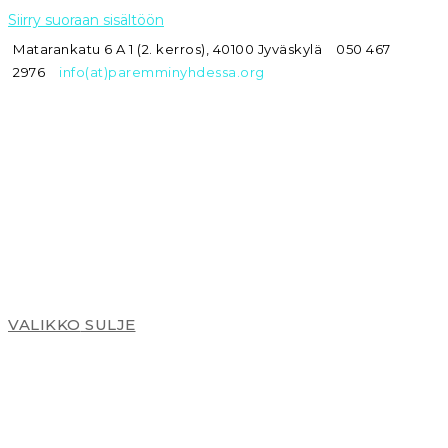
Siirry suoraan sisältöön
Matarankatu 6 A 1 (2. kerros), 40100 Jyväskylä
050 467
2976
info(at)paremminyhdessa.org
VALIKKO
SULJE