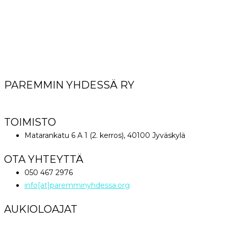
PAREMMIN YHDESSÄ RY
World Great Comission Ministries
TOIMISTO
Matarankatu 6 A 1 (2. kerros), 40100 Jyväskylä
OTA YHTEYTTÄ
050 467 2976
info[at]paremminyhdessa.org
AUKIOLOAJAT
Maanantai klo 12 – 16