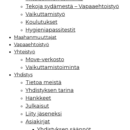
Tekoja sydämestä – Vapaaehtoistyö
Vaikuttamistyö
Koulutukset
Hygieniapassitestit
Maahan­muuttajat
Vapaaehtoistyö
Yhteistyö
Move-verkosto
Vaikuttamis­toiminta
Yhdistys
Tietoa meistä
Yhdistyksen tarina
Hankkeet
Julkaisut
Liity jäseneksi
Asiakirjat
Yhdistyksen säännöt