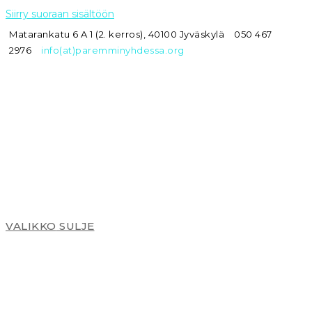
Siirry suoraan sisältöön
Matarankatu 6 A 1 (2. kerros), 40100 Jyväskylä
050 467
2976
info(at)paremminyhdessa.org
VALIKKO
SULJE