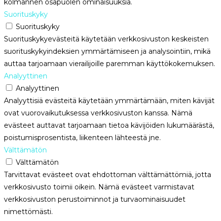
kolmannen osapuolen ominaisuuksia.
Suorituskyky
Suorituskyky
Suorituskykyevästeitä käytetään verkkosivuston keskeisten
suorituskykyindeksien ymmärtämiseen ja analysointiin, mikä
auttaa tarjoamaan vierailijoille paremman käyttökokemuksen.
Analyyttinen
Analyyttinen
Analyyttisiä evästeitä käytetään ymmärtämään, miten kävijät
ovat vuorovaikutuksessa verkkosivuston kanssa. Nämä
evästeet auttavat tarjoamaan tietoa kävijöiden lukumäärästä,
poistumisprosentista, liikenteen lähteestä jne.
Välttämätön
Välttämätön
Tarvittavat evästeet ovat ehdottoman välttämättömiä, jotta
verkkosivusto toimii oikein. Nämä evästeet varmistavat
verkkosivuston perustoiminnot ja turvaominaisuudet
nimettömästi.