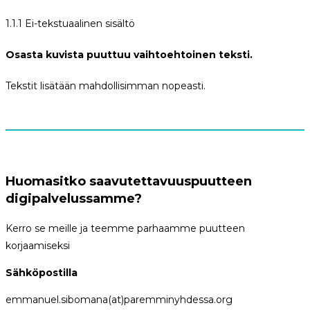
1.1.1 Ei-tekstuaalinen sisältö
Osasta kuvista puuttuu vaihtoehtoinen teksti.
Tekstit lisätään mahdollisimman nopeasti.
Huomasitko saavutettavuuspuutteen
digipalvelussamme?
Kerro se meille ja teemme parhaamme puutteen
korjaamiseksi
Sähköpostilla
emmanuel.sibomana(at)paremminyhdessa.org