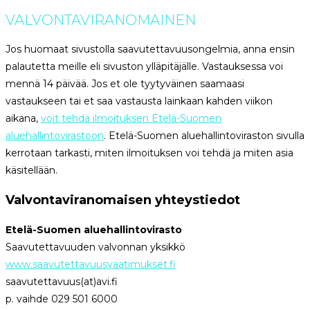
VALVONTAVIRANOMAINEN
Jos huomaat sivustolla saavutettavuusongelmia, anna ensin
palautetta meille eli sivuston ylläpitäjälle. Vastauksessa voi
mennä 14 päivää. Jos et ole tyytyväinen saamaasi
vastaukseen tai et saa vastausta lainkaan kahden viikon
aikana,
voit tehdä ilmoituksen Etelä-Suomen
aluehallintovirastoon
. Etelä-Suomen aluehallintoviraston sivulla
kerrotaan tarkasti, miten ilmoituksen voi tehdä ja miten asia
käsitellään.
Valvontaviranomaisen yhteystiedot
Etelä-Suomen aluehallintovirasto
Saavutettavuuden valvonnan yksikkö
www.saavutettavuusvaatimukset.fi
saavutettavuus(at)avi.fi
p. vaihde 029 501 6000