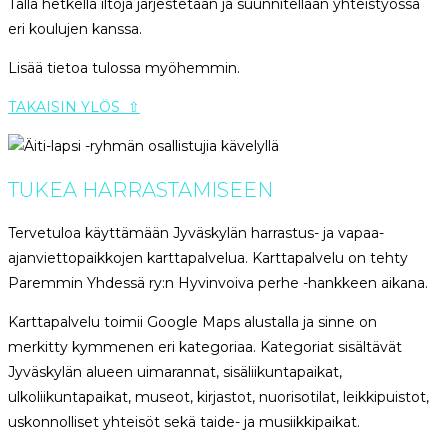
Tällä hetkellä iltoja järjestetään ja suunnitellaan yhteistyössä
eri koulujen kanssa.
Lisää tietoa tulossa myöhemmin.
TAKAISIN YLÖS ⇧
TUKEA HARRASTAMISEEN
Tervetuloa käyttämään Jyväskylän harrastus- ja vapaa-
ajanviettopaikkojen karttapalvelua. Karttapalvelu on tehty
Paremmin Yhdessä ry:n Hyvinvoiva perhe -hankkeen aikana.
Karttapalvelu toimii Google Maps alustalla ja sinne on
merkitty kymmenen eri kategoriaa. Kategoriat sisältävät
Jyväskylän alueen uimarannat, sisäliikuntapaikat,
ulkoliikuntapaikat, museot, kirjastot, nuorisotilat, leikkipuistot,
uskonnolliset yhteisöt sekä taide- ja musiikkipaikat.