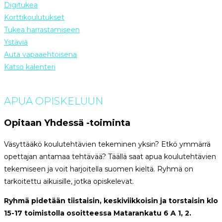
Digitukea
Korttikoulutukset
Tukea harrastamiseen
Ystäviä
Auta vapaaehtoisena
Katso kalenteri
APUA OPISKELUUN
Opitaan Yhdessä -toiminta
Väsyttääkö koulutehtävien tekeminen yksin? Etkö ymmärrä
opettajan antamaa tehtävää? Täällä saat apua koulutehtävien
tekemiseen ja voit harjoitella suomen kieltä. Ryhmä on
tarkoitettu aikuisille, jotka opiskelevat.
Ryhmä pidetään tiistaisin, keskiviikkoisin ja torstaisin klo
15-17 toimistolla osoitteessa Matarankatu 6 A 1, 2.