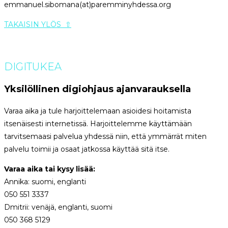
emmanuel.sibomana(at)paremminyhdessa.org
TAKAISIN YLÖS ⇧
DIGITUKEA
Yksilöllinen digiohjaus ajanvarauksella
Varaa aika ja tule harjoittelemaan asioidesi hoitamista
itsenäisesti internetissä. Harjoittelemme käyttämään
tarvitsemaasi palvelua yhdessä niin, että ymmärrät miten
palvelu toimii ja osaat jatkossa käyttää sitä itse.
Varaa aika tai kysy lisää:
Annika: suomi, englanti
050 551 3337
Dmitrii: venäjä, englanti, suomi
050 368 5129