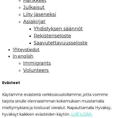
Hankkeet
Julkaisut
Liity jäseneksi
Asiakirjat
Yhdistyksen säännöt
Rekisteriseloste
Saavutettavuusseloste
Yhteystiedot
In english
Immigrants
Volunteers
Evästeet
Käytämme evästeitä verkkosivustollamme, jotta voimme
tarjota sinulle olennaisimman kokemuksen muistamalla
mieltymyksesi ja toistuvat vierailut. Napauttamalla Hyväksy,
hyväksyt kaikkien evästeiden käytön.
LUE LISÄÄ