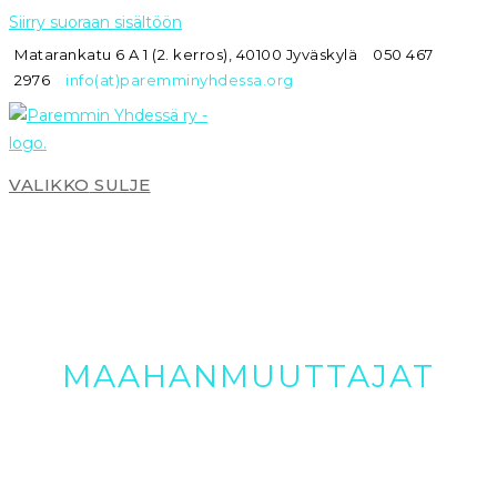
Siirry suoraan sisältöön
Matarankatu 6 A 1 (2. kerros), 40100 Jyväskylä
050 467
2976
info(at)paremminyhdessa.org
VALIKKO
SULJE
MAAHAN­MUUTTAJAT