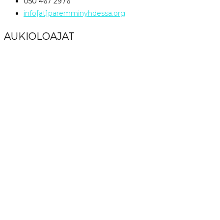
050 467 2976
info[at]paremminyhdessa.org
AUKIOLOAJAT
Maanantai klo 12 – 16
Tiistai – Perjantai klo 9 – 16
Lauantai – Sunnuntai Suljettu