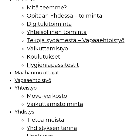
Mitä teemme?
Opitaan Yhdessä – toiminta
Digitukitoiminta
Yhteisöllinen toiminta
Tekoja sydämestä – Vapaaehtoistyö
Vaikuttamistyö
Koulutukset
Hygieniapassitestit
Maahan­muuttajat
Vapaaehtoistyö
Yhteistyö
Move-verkosto
Vaikuttamis­toiminta
Yhdistys
Tietoa meistä
Yhdistyksen tarina