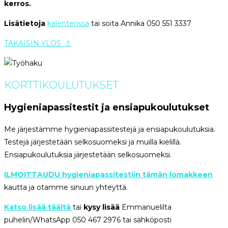
kerros.
Lisätietoja
kalenterissa
tai soita Annika 050 551 3337
TAKAISIN YLÖS ⇧
KORTTIKOULUTUKSET
Hygieniapassitestit ja ensiapukoulutukse
t
Me järjestämme hygieniapassitestejä ja ensiapukoulutuksia.
Testejä järjestetään selkosuomeksi ja muilla kielillä.
Ensiapukoulutuksia järjestetään selkosuomeksi.
ILMOITTAUDU hygieniapassitestiin tämän lomakkeen
kautta ja otamme sinuun yhteyttä.
Katso lisää täältä
tai
kysy lisää
Emmanuelilta
puhelin/WhatsApp 050 467 2976 tai sähköposti