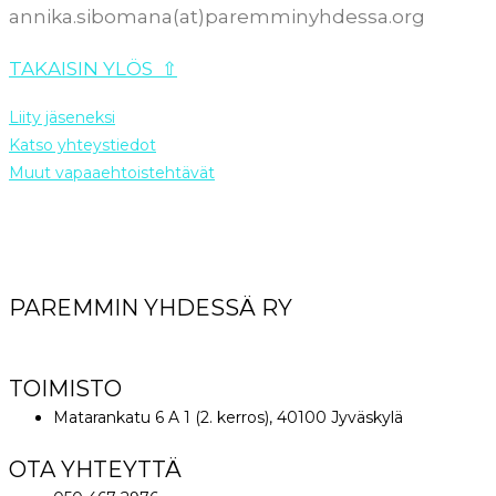
annika.sibomana(at)paremminyhdessa.org
TAKAISIN YLÖS ⇧
Liity jäseneksi
Katso yhteystiedot
Muut vapaaehtoistehtävät
PAREMMIN YHDESSÄ RY
World Great Comission Ministries
TOIMISTO
Matarankatu 6 A 1 (2. kerros), 40100 Jyväskylä
OTA YHTEYTTÄ