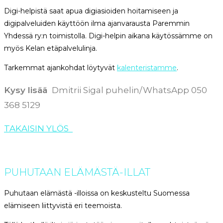
Digi-helpistä saat apua digiasioiden hoitamiseen ja
digipalveluiden käyttöön ilma ajanvarausta Paremmin
Yhdessä ry:n toimistolla. Digi-helpin aikana käytössämme on
myös Kelan etäpalvelulinja.
Tarkemmat ajankohdat löytyvät
kalenteristamme
.
Kysy lisää
Dmitrii Sigal puhelin/WhatsApp 050
368 5129
TAKAISIN YLÖS
PUHUTAAN ELÄMÄSTÄ-ILLAT
Puhutaan elämästä -illoissa on keskusteltu Suomessa
elämiseen liittyvistä eri teemoista.