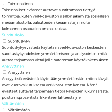
Toiminnallinen
Toiminnalliset evästeet auttavat suorittamaan tiettyjä
toimintoja, kuten verkkosivuston sisällön jakamista sosiaalisen
median alustoilla, palautteiden keräämistä ja muita
kolmannen osapuolen ominaisuuksia.
Suorituskyky
Suorituskyky
Suorituskykyevästeitä käytetään verkkosivuston keskeisten
suorituskykyindeksien ymmärtämiseen ja analysointiin, mikä
auttaa tarjoamaan vierailijoille paremman käyttökokemuksen.
Analyyttinen
Analyyttinen
Analyyttisiä evästeitä käytetään ymmärtämään, miten kävijät
ovat vuorovaikutuksessa verkkosivuston kanssa. Nämä
evästeet auttavat tarjoamaan tietoa kävijöiden lukumäärästä,
poistumisprosentista, liikenteen lähteestä jne.
Välttämätön
Välttämätön