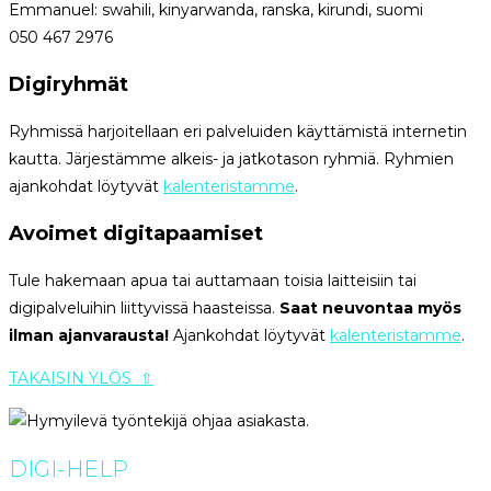
Emmanuel: swahili, kinyarwanda, ranska, kirundi, suomi
050 467 2976
Digiryhmät
Ryhmissä harjoitellaan eri palveluiden käyttämistä internetin
kautta. Järjestämme alkeis- ja jatkotason ryhmiä. Ryhmien
ajankohdat löytyvät
kalenteristamme
.
Avoimet digitapaamiset
Tule hakemaan apua tai auttamaan toisia laitteisiin tai
digipalveluihin liittyvissä haasteissa.
Saat n
euvontaa myös
ilman ajanvarausta!
Ajankohdat löytyvät
kalenteristamme
.
TAKAISIN YLÖS ⇧
DIGI-HELP