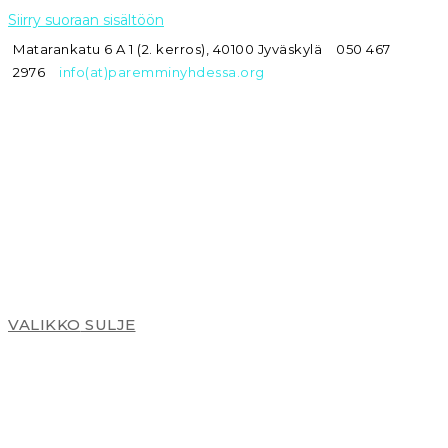
Siirry suoraan sisältöön
Matarankatu 6 A 1 (2. kerros), 40100 Jyväskylä
050 467
2976
info(at)paremminyhdessa.org
VALIKKO
SULJE