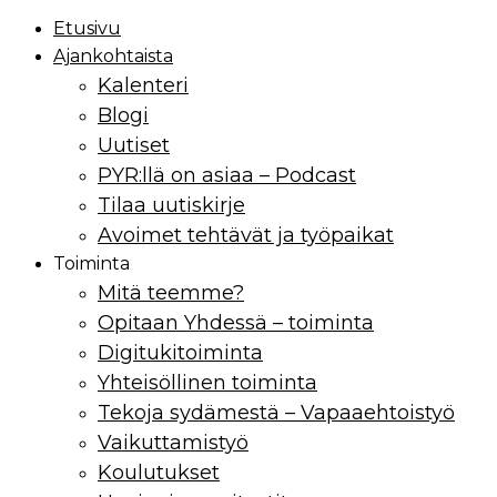
Etusivu
Ajankohtaista
Kalenteri
Blogi
Uutiset
PYR:llä on asiaa – Podcast
Tilaa uutiskirje
Avoimet tehtävät ja työpaikat
Toiminta
Mitä teemme?
Opitaan Yhdessä – toiminta
Digitukitoiminta
Yhteisöllinen toiminta
Tekoja sydämestä – Vapaaehtoistyö
Vaikuttamistyö
Koulutukset