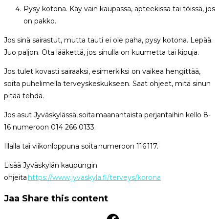
Pysy kotona. Käy vain kaupassa, apteekissa tai töissä, jos
on pakko.
Jos sinä sairastut, mutta tauti ei ole paha, pysy kotona. Lepää.
Juo paljon. Ota lääkettä, jos sinulla on kuumetta tai kipuja.
Jos tulet kovasti sairaaksi, esimerkiksi on vaikea hengittää,
soita puhelimella terveyskeskukseen. Saat ohjeet, mitä sinun
pitää tehdä.
Jos asut Jyväskylässä, soita maanantaista perjantaihin kello 8-
16 numeroon 014 266 0133.
Illalla tai viikonloppuna soita numeroon 116 117.
Lisää Jyväskylän kaupungin
ohjeita
https://www.jyvaskyla.fi/terveys/korona
Jaa
Share this content